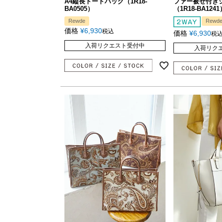
A4縦長トートバッグ（1R18-
ファー被せ付き
BA0505）
（1R18-BA1241
Rewde
Rewd
価格
¥
6,930
税込
価格
¥
6,930
税
入荷リクエスト受付中
入荷リク