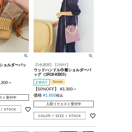
ショルダーバッ
【5色展開】【2WAY】
ウッドハンドル巾着ショルダーバ
ッグ（1R18-KB03）
Rewde
,300
⇒
【50%OFF】
¥
3,300
⇒
価格
¥
1,650
税込
スト受付中
入荷リクエスト受付中