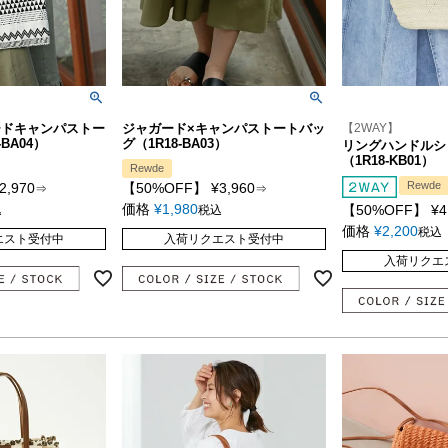
ードキャンパストー
ジャガード×キャンパストートバッ
【2WAY】
BA04）
グ（1R18-BA03）
リングハンドルシ
（1R18-KB01）
Rewde
Rewde
2,970
【50%OFF】
¥
3,960
⇒
⇒
価格
¥
1,980
【50%OFF】
¥
4
込
税込
価格
¥
2,200
税込
エスト受付中
入荷リクエスト受付中
入荷リクエ