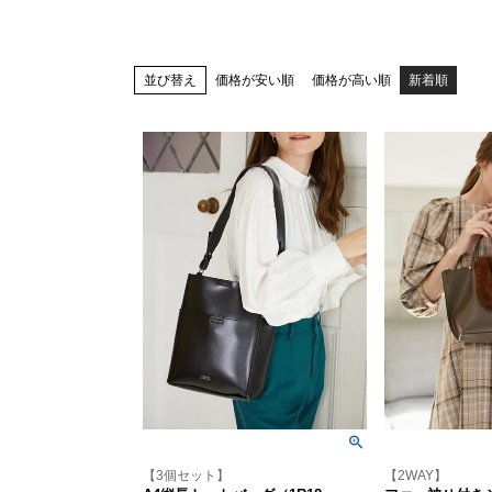
並び替え
価格が安い順
価格が高い順
新着順
【3個セット】
【2WAY】