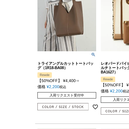
トライアングルカットトートバッ
レオパードパイ
グ（1R18-BA08）
ルチトートバッグ（
BA1627）
Rewde
Rewde
【50%OFF】
¥
4,400
⇒
【50%OFF】
¥
価格
¥
2,200
税込
価格
¥
2,200
税
入荷リクエスト受付中
入荷リク