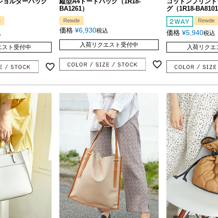
ショルダーバッグ
縦型A4トートバッグ（1R18-
コットンプリント
）
BA1261）
グ（1R18-BA810
e
Rewde
Rewde
価格
¥
6,930
税込
価格
¥
5,940
込
税込
入荷リクエスト受付中
エスト受付中
入荷リクエ