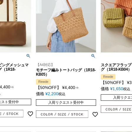
ピングメッシュマ
【A4対応】
スクエアフラップ
1R18-
グ（1R18-KB04）
モチーフ編みトートバッグ（1R18-
KB05）
Rewde
Rewde
【50%OFF】
¥
3
4,400
⇒
【50%OFF】
¥
4,400
⇒
価格
¥
1,650
税込
込
価格
¥
2,200
税込
入荷リクエ
エスト受付中
入荷リクエスト受付中