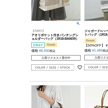
【2WAY】
ジャガード×ハ
トバッグ（1R18-
アオリポケット付きパンチングシ
ョルダーバッグ（1R18-BA0659）
Rewde
Rewde
【50%OFF】
¥
価格
¥
1,485
価格
¥
6,930
税
税込
入荷リク
入荷リクエスト受付中