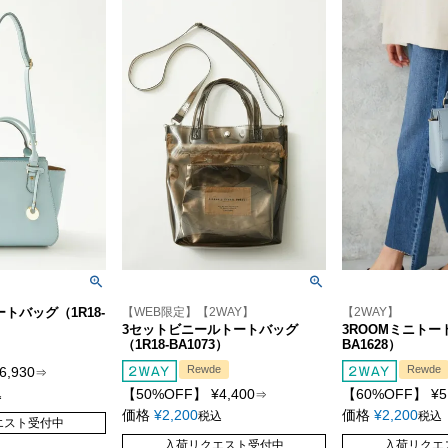
トバッグ（1R18-
【WEB限定】【2WAY】
【2WAY】
3セットビニールトートバッグ
3ROOMミニトート
（1R18-BA1073）
BA1628）
Rewde
Rewde
6,930
⇒
【50%OFF】
¥
4,400
【60%OFF】
¥
5
込
⇒
価格
¥
2,200
価格
¥
2,200
税込
税込
エスト受付中
入荷リクエスト受付中
入荷リクエ