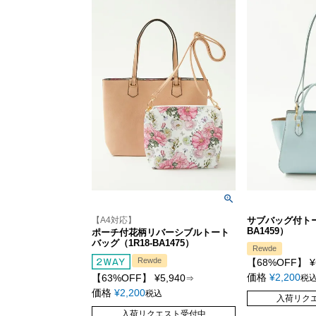
【A4対応】
サブバッグ付トー
BA1459）
ポーチ付花柄リバーシブルトート
バッグ（1R18-BA1475）
Rewde
Rewde
【68%OFF】
¥
価格
¥
2,200
【63%OFF】
¥
5,940
税
⇒
価格
¥
2,200
税込
入荷リク
入荷リクエスト受付中