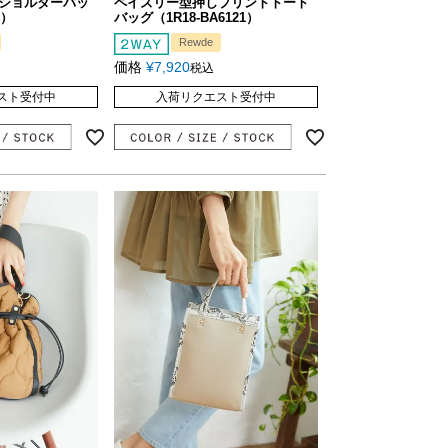
ショルダーバッ
ペイズリー型押しプリントトート
1）
バッグ（1R18-BA6121）
Rewde
価格
¥
7,920
税込
スト受付中
入荷リクエスト受付中