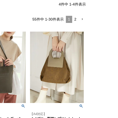
4
件中
1
-
4
件表示
55
件中
1
-
30
件表示
1
2
【A4対応】