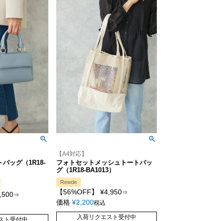
【A4対応】
バッグ（1R18-
フォトセットメッシュトートバッ
グ（1R18-BA1013）
Rewde
【56%OFF】
¥
4,950
⇒
,500
⇒
価格
¥
2,200
税込
入荷リクエスト受付中
スト受付中