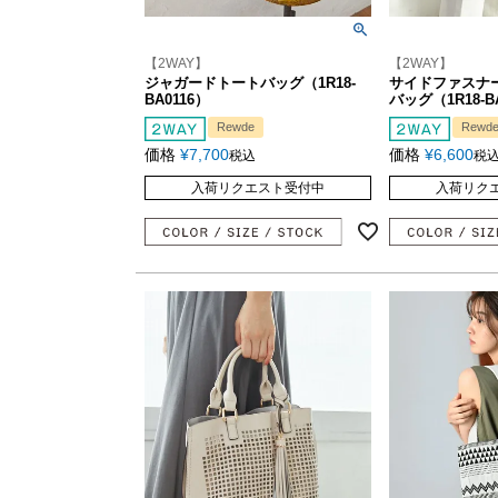
【2WAY】
【2WAY】
ジャガードトートバッグ（1R18-
サイドファスナ
BA0116）
バッグ（1R18-B
Rewde
Rewd
価格
¥
7,700
価格
¥
6,600
税込
税
入荷リクエスト受付中
入荷リク