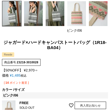
ピンク/06
ジャガード×ハードキャンパストートバッグ（1R18-
BA04）
Rewde
商品番号
23218-3010028
【50%OFF】
¥
2,970
⇒
価格
¥
1,485
税込
[
14
ポイント進呈 ]
カラー
サイズ
ピンク/06
FREE
再入荷お知らせ
SOLD OUT