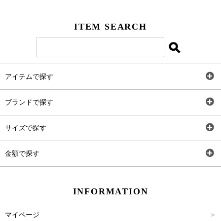
ITEM SEARCH
アイテムで探す
全アイテム
ブランドで探す
トップス
AT
サイズで探す
ワンピース
Rewde
SS
金額で探す
スカート
Carina Beauty
S
～2,000円
INFORMATION
パンツ
Carina Select
M
2,001円～4,000円
マイページ