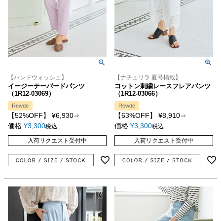
【ハンドウォッシュ】
【ナチュリラ 夏号掲載】
イージーテーパードパンツ
コットン刺繍レースフレアパンツ
（1R12-03069）
（1R12-03066）
Rewde
Rewde
【52%OFF】
¥
6,930
【63%OFF】
¥
8,910
⇒
⇒
価格
¥
3,300
価格
¥
3,300
税込
税込
入荷リクエスト受付中
入荷リクエスト受付中