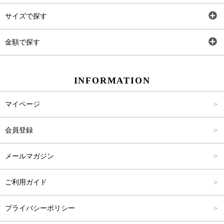
トップス
AT
サイズで探す
ワンピース
Rewde
SS
金額で探す
スカート
Carina Beauty
S
～2,000円
INFORMATION
パンツ
Carina Select
M
2,001円～4,000円
マイページ
アウター
Carina Outlet
L
4,001円～6,000円
会員登録
アクセサリー
FREE
6,001円～8,000円
メールマガジン
8,001円～10,000円
ご利用ガイド
10,001円～15,000円
プライバシーポリシー
15,001円～20,000円