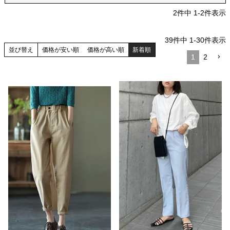
2
件中
1
-
2
件表示
39
件中
1
-
30
件表示
並び替え
価格が安い順
価格が高い順
新着順
1
2