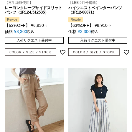
【再生繊維使用】
【LEE 9月号掲載】
レーヨンクレープサイドスリット
ハイウエストペインターパンツ
パンツ（1R12-L512535）
（1R12-06071）
Rewde
Rewde
【52%OFF】
¥
6,930
【63%OFF】
¥
8,910
⇒
⇒
価格
¥
3,300
価格
¥
3,300
税込
税込
入荷リクエスト受付中
入荷リクエスト受付中