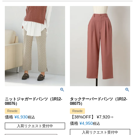
ニットジャガードパンツ（1R12-
タックテーパードパンツ（1R12-
08076）
08075）
Rewde
Rewde
価格
¥
6,930
【38%OFF】
¥
7,920
税込
⇒
価格
¥
4,950
税込
入荷リクエスト受付中
入荷リクエスト受付中