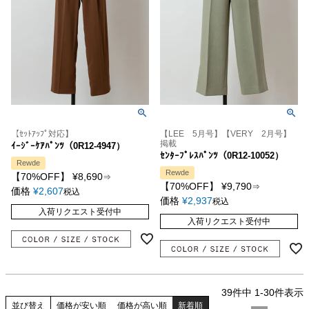
【ｾｯﾄｱｯﾌﾟ対応】
【LEE 5月号】【VERY 2月号】
掲載
ｲｰｼﾞｰｹｱﾊﾟﾝﾂ（0R12-4947）
ｾﾝﾀｰﾌﾟﾚｽﾊﾟﾝﾂ（0R12-10052）
Rewde
Rewde
【70%OFF】
¥
8,690
⇒
【70%OFF】
¥
9,790
⇒
価格
¥
2,607
税込
価格
¥
2,937
税込
入荷リクエスト受付中
入荷リクエスト受付中
39
件中
1
-
30
件表示
並び替え
価格が安い順
価格が高い順
新着順