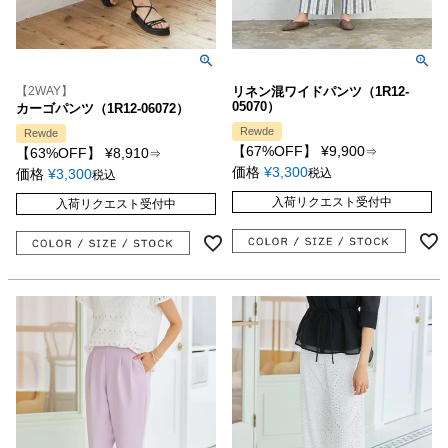
【2WAY】
リネン混ワイドパンツ（1R12-
05070）
カーゴパンツ（1R12-06072）
Rewde
Rewde
【67%OFF】
¥
9,900
【63%OFF】
¥
8,910
⇒
⇒
価格
¥
3,300
価格
¥
3,300
税込
税込
入荷リクエスト受付中
入荷リクエスト受付中