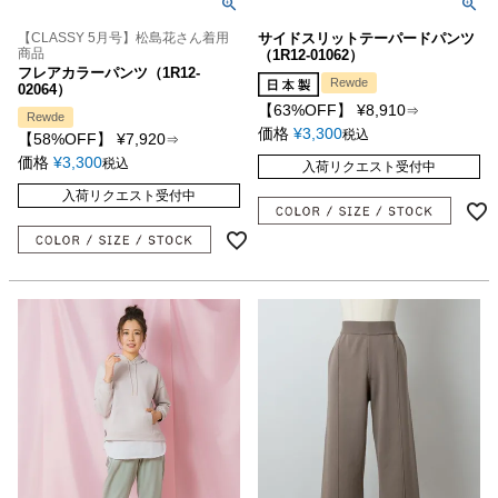
【CLASSY 5月号】松島花さん着用
サイドスリットテーパードパンツ
商品
（1R12-01062）
フレアカラーパンツ（1R12-
Rewde
02064）
【63%OFF】
¥
8,910
⇒
Rewde
価格
¥
3,300
税込
【58%OFF】
¥
7,920
⇒
価格
¥
3,300
税込
入荷リクエスト受付中
入荷リクエスト受付中