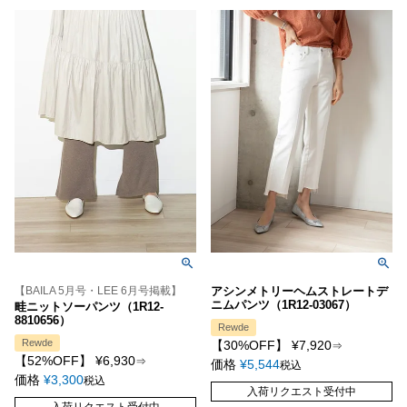
【BAILA 5月号・LEE 6月号掲載】
アシンメトリーヘムストレートデ
ニムパンツ（1R12-03067）
畦ニットソーパンツ（1R12-
8810656）
Rewde
Rewde
【30%OFF】
¥
7,920
⇒
【52%OFF】
¥
6,930
⇒
価格
¥
5,544
税込
価格
¥
3,300
税込
入荷リクエスト受付中
入荷リクエスト受付中