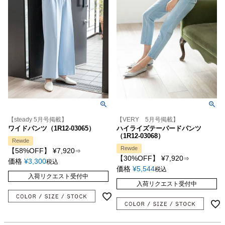
【steady 5月号掲載】
【VERY 5月号掲載】
ワイドパンツ（1R12-03065）
ハイライズテーパードパンツ
（1R12-03068）
Rewde
Rewde
【58%OFF】
¥
7,920
⇒
【30%OFF】
¥
7,920
⇒
価格
¥
3,300
税込
価格
¥
5,544
税込
入荷リクエスト受付中
入荷リクエスト受付中