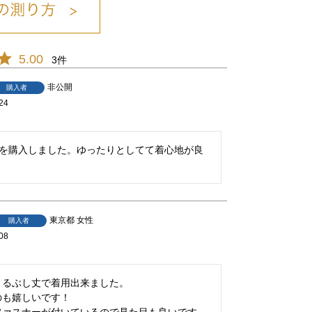
5.00
3
非公開
購入者
24
ズを購入しました。ゆったりとしてて着心地が良
東京都
女性
購入者
08
るぶし丈で着用出来ました。

も嬉しいです！
