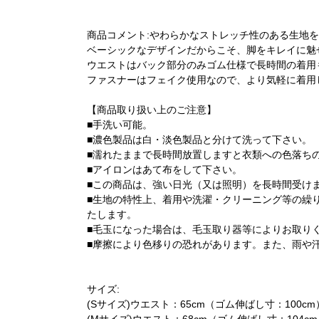
商品コメント:やわらかなストレッチ性のある生地
ベーシックなデザインだからこそ、脚をキレイに魅
ウエストはバック部分のみゴム仕様で長時間の着用
ファスナーはフェイク使用なので、より気軽に着用
【商品取り扱い上のご注意】
■手洗い可能。
■濃色製品は白・淡色製品と分けて洗って下さい。
■濡れたままで長時間放置しますと衣類への色落ち
■アイロンはあて布をして下さい。
■この商品は、強い日光（又は照明）を長時間受け
■生地の特性上、着用や洗濯・クリーニング等の繰
たします。
■毛玉になった場合は、毛玉取り器等によりお取り
■摩擦により色移りの恐れがあります。また、雨や
サイズ:
(Sサイズ)ウエスト：65cm（ゴム伸ばし寸：100cm