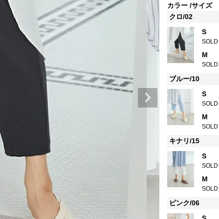
カラー
サイズ
クロ/02
S
SOLD
M
SOLD
ブルー/10
S
SOLD
M
SOLD
キナリ/15
S
SOLD
M
SOLD
ピンク/06
S