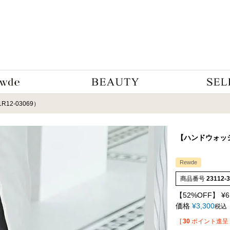
2-03069）
【ハンドウォッ
Rewde
商品番号
23112-
【52%OFF】
¥
6
価格
¥
3,300
税込
[
30
ポイント進呈 