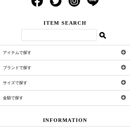
ITEM SEARCH
アイテムで探す
全アイテム
ブランドで探す
トップス
AT
サイズで探す
ワンピース
Rewde
SS
金額で探す
スカート
Carina Beauty
S
～2,000円
INFORMATION
パンツ
Carina Select
M
2,001円～4,000円