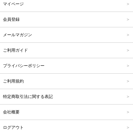
マイページ
アウター
Carina Outlet
L
4,001円～6,000円
会員登録
アクセサリー
FREE
6,001円～8,000円
メールマガジン
8,001円～10,000円
ご利用ガイド
10,001円～15,000円
プライバシーポリシー
15,001円～20,000円
ご利用規約
20,001円～25,000円
特定商取引法に関する表記
25,001円～
会社概要
ログアウト