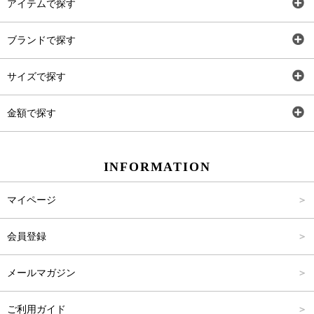
アイテムで探す
全アイテム
ブランドで探す
トップス
AT
サイズで探す
ワンピース
Rewde
SS
金額で探す
スカート
Carina Beauty
S
～2,000円
INFORMATION
パンツ
Carina Select
M
2,001円～4,000円
マイページ
アウター
Carina Outlet
L
4,001円～6,000円
会員登録
アクセサリー
FREE
6,001円～8,000円
メールマガジン
8,001円～10,000円
ご利用ガイド