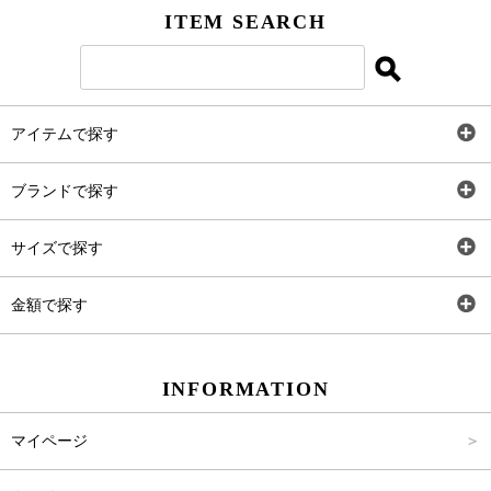
ITEM SEARCH
アイテムで探す
全アイテム
ブランドで探す
トップス
AT
サイズで探す
ワンピース
Rewde
SS
金額で探す
スカート
Carina Beauty
S
～2,000円
INFORMATION
パンツ
Carina Select
M
2,001円～4,000円
マイページ
アウター
Carina Outlet
L
4,001円～6,000円