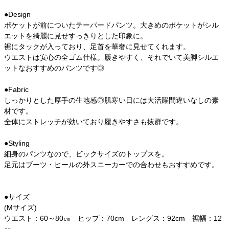
●Design
ポケットが前についたテーパードパンツ。大きめのポケットがシル
エットを綺麗に見せすっきりとした印象に。
裾にタックが入っており、足首を華奢に見せてくれます。
ウエストは安心の全ゴム仕様。履きやすく、それでいて美脚シルエ
ットなおすすめのパンツです◎
●Fabric
しっかりとした厚手の生地感◎肌寒い日には大活躍間違いなしの素
材です。
全体にストレッチが効いており履きやすさも抜群です。
●Styling
細身のパンツなので、ビックサイズのトップスを。
足元はブーツ・ヒールの外スニーカーでの合わせもおすすめです。
●サイズ
(Mサイズ)
ウエスト：60～80㎝ ヒップ：70cm レングス：92cm 裾幅：12