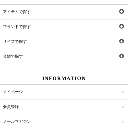
アイテムで探す
全アイテム
ブランドで探す
トップス
AT
サイズで探す
ワンピース
Rewde
SS
金額で探す
スカート
Carina Beauty
S
～2,000円
INFORMATION
パンツ
Carina Select
M
2,001円～4,000円
マイページ
アウター
Carina Outlet
L
4,001円～6,000円
会員登録
アクセサリー
FREE
6,001円～8,000円
メールマガジン
8,001円～10,000円