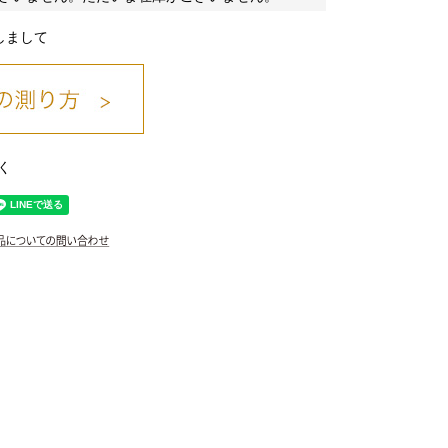
しまして
モカ/31
く