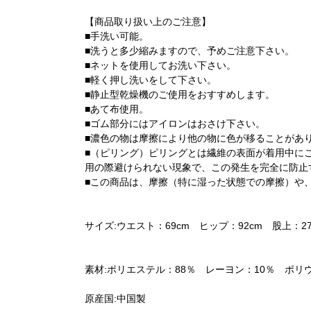
【商品取り扱い上のご注意】
■手洗い可能。
■洗うと多少縮みますので、予めご注意下さい。
■ネットを使用してお洗い下さい。
■軽く押し洗いをして下さい。
■静止型乾燥機のご使用をおすすめします。
■あて布使用。
■ゴム部分にはアイロンはおさけ下さい。
■濃色の物は摩擦により他の物に色が移ることがあ
■（ピリング）ピリングとは繊維の表面が着用中に
用の際避けられない現象で、この発生を完全に防止
■この商品は、摩擦（特に湿った状態での摩擦）や
サイズ:ウエスト：69cm ヒップ：92cm 股上：27.
素材:ポリエステル：88％ レーヨン：10％ ポリ
原産国:中国製