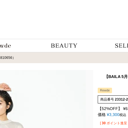
10656）
【BAILA 
Rewde
商品番号
23312-
【52%OFF】
¥
6
価格
¥
3,300
税込
[
30
ポイント進呈 