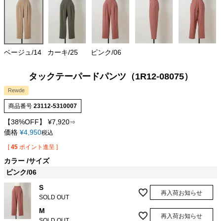
ベージュ/14
カーキ/25
ピンク/06
タックテーパードパンツ（1R12-08075）
Rewde
商品番号
23112-5310007
【38%OFF】
¥
7,920
⇒
価格
¥
4,950
税込
[
45
ポイント進呈 ]
カラー
サイズ
ピンク/06
S
再入荷お知らせ
SOLD OUT
M
再入荷お知らせ
SOLD OUT