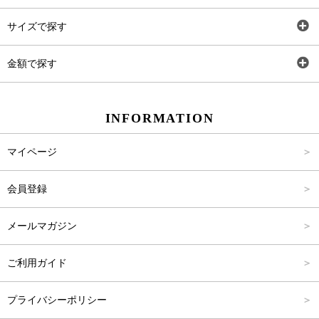
トップス
AT
サイズで探す
ワンピース
Rewde
SS
金額で探す
スカート
Carina Beauty
S
～2,000円
INFORMATION
パンツ
Carina Select
M
2,001円～4,000円
マイページ
アウター
Carina Outlet
L
4,001円～6,000円
会員登録
アクセサリー
FREE
6,001円～8,000円
メールマガジン
8,001円～10,000円
ご利用ガイド
10,001円～15,000円
プライバシーポリシー
15,001円～20,000円