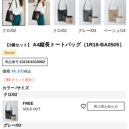
クロ/02
クロ/02
グレー/03
ベージュ/14
A4縦長トートバッグ（1R18-BA0505）
【3個セット】
Rewde
商品番号
23218-6310002
価格
¥
6,930
税込
[
63
ポイント進呈 ]
カラー
サイズ
クロ/02
FREE
再入荷お知らせ
SOLD OUT
グレー/03