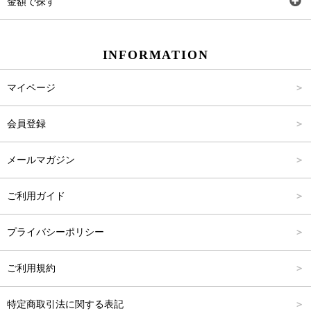
金額で探す
スカート
Carina Beauty
S
～2,000円
INFORMATION
パンツ
Carina Select
M
2,001円～4,000円
マイページ
アウター
Carina Outlet
L
4,001円～6,000円
会員登録
アクセサリー
FREE
6,001円～8,000円
メールマガジン
8,001円～10,000円
ご利用ガイド
10,001円～15,000円
プライバシーポリシー
15,001円～20,000円
ご利用規約
20,001円～25,000円
特定商取引法に関する表記