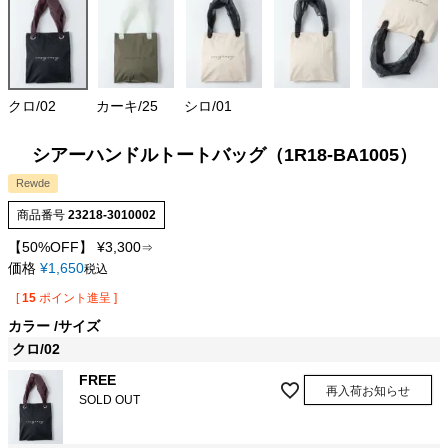
クロ/02
カーキ/25
シロ/01
シアーハンドルトートバッグ（1R18-BA1005）
Rewde
商品番号
23218-3010002
【50%OFF】
¥
3,300
⇒
価格
¥
1,650
税込
[
15
ポイント進呈 ]
カラー
サイズ
クロ/02
FREE
再入荷お知らせ
SOLD OUT