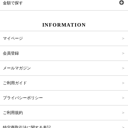
金額で探す
スカート
Carina Beauty
S
～2,000円
INFORMATION
パンツ
Carina Select
M
2,001円～4,000円
マイページ
アウター
Carina Outlet
L
4,001円～6,000円
会員登録
アクセサリー
FREE
6,001円～8,000円
メールマガジン
8,001円～10,000円
ご利用ガイド
10,001円～15,000円
プライバシーポリシー
15,001円～20,000円
ご利用規約
20,001円～25,000円
特定商取引法に関する表記