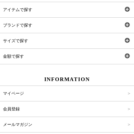
アイテムで探す
全アイテム
ブランドで探す
トップス
AT
サイズで探す
ワンピース
Rewde
SS
金額で探す
スカート
Carina Beauty
S
～2,000円
INFORMATION
パンツ
Carina Select
M
2,001円～4,000円
マイページ
アウター
Carina Outlet
L
4,001円～6,000円
会員登録
アクセサリー
FREE
6,001円～8,000円
メールマガジン
8,001円～10,000円