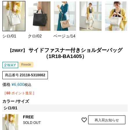
シロ/01
クロ/02
ベージュ/14
サイドファスナー付きショルダーバッグ
【2WAY】
（1R18-BA1405）
Rewde
商品番号
23118-5310002
価格
¥
6,600
税込
[
60
ポイント進呈 ]
カラー
サイズ
シロ/01
FREE
再入荷お知らせ
SOLD OUT