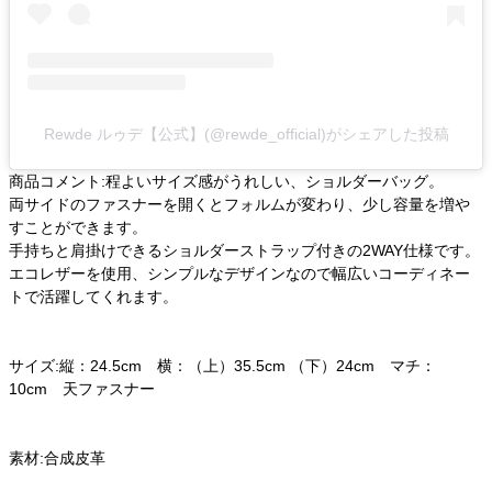
Rewde ルゥデ【公式】(@rewde_official)がシェアした投稿
商品コメント:程よいサイズ感がうれしい、ショルダーバッグ。
両サイドのファスナーを開くとフォルムが変わり、少し容量を増や
すことができます。
手持ちと肩掛けできるショルダーストラップ付きの2WAY仕様です。
エコレザーを使用、シンプルなデザインなので幅広いコーディネー
トで活躍してくれます。
サイズ:縦：24.5cm 横：（上）35.5cm （下）24cm マチ：
10cm 天ファスナー
素材:合成皮革