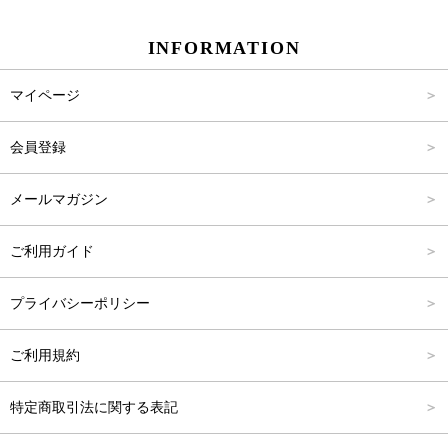
スカート
Carina Beauty
S
～2,000円
INFORMATION
パンツ
Carina Select
M
2,001円～4,000円
マイページ
アウター
Carina Outlet
L
4,001円～6,000円
会員登録
アクセサリー
FREE
6,001円～8,000円
メールマガジン
8,001円～10,000円
ご利用ガイド
10,001円～15,000円
プライバシーポリシー
15,001円～20,000円
ご利用規約
20,001円～25,000円
特定商取引法に関する表記
25,001円～