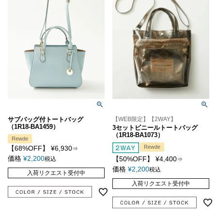
サブバッグ付トートバッグ
【WEB限定】【2WAY】
（1R18-BA1459）
3セットビニールトートバッグ
（1R18-BA1073）
Rewde
Rewde
【68%OFF】
¥
6,930
⇒
価格
¥
2,200
【50%OFF】
¥
4,400
税込
⇒
価格
¥
2,200
税込
入荷リクエスト受付中
入荷リクエスト受付中