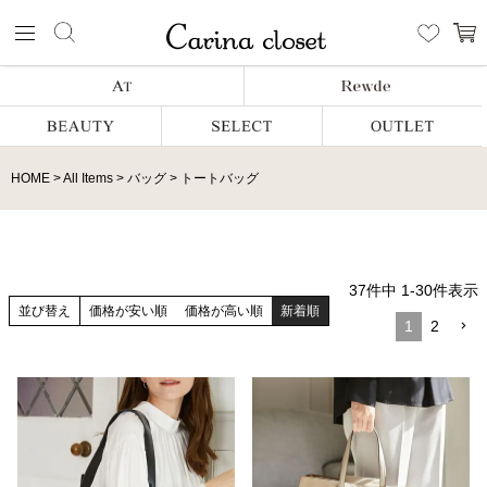
HOME
All Items
バッグ
トートバッグ
37
件中
1
-
30
件表示
並び替え
価格が安い順
価格が高い順
新着順
1
2