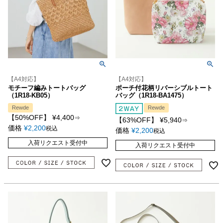
【A4対応】
【A4対応】
モチーフ編みトートバッグ
ポーチ付花柄リバーシブルトート
（1R18-KB05）
バッグ（1R18-BA1475）
Rewde
Rewde
【50%OFF】
¥
4,400
⇒
【63%OFF】
¥
5,940
⇒
価格
¥
2,200
税込
価格
¥
2,200
税込
入荷リクエスト受付中
入荷リクエスト受付中