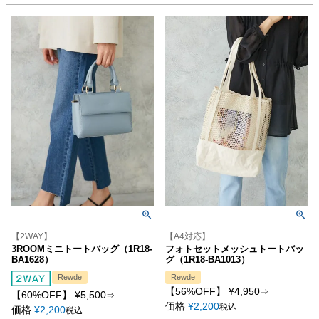
【2WAY】
【A4対応】
3ROOMミニトートバッグ（1R18-
フォトセットメッシュトートバッ
BA1628）
グ（1R18-BA1013）
Rewde
Rewde
【56%OFF】
¥
4,950
⇒
【60%OFF】
¥
5,500
⇒
価格
¥
2,200
税込
価格
¥
2,200
税込