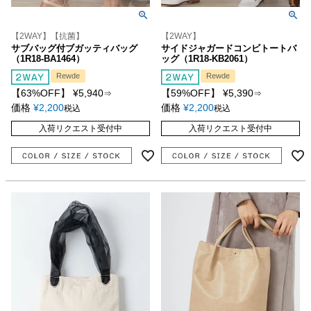
【2WAY】【抗菌】
【2WAY】
サブバッグ付ブガッティバッグ
サイドジャガードコンビトートバ
（1R18-BA1464）
ッグ（1R18-KB2061）
Rewde
Rewde
【63%OFF】
¥
5,940
【59%OFF】
¥
5,390
⇒
⇒
価格
¥
2,200
価格
¥
2,200
税込
税込
入荷リクエスト受付中
入荷リクエスト受付中