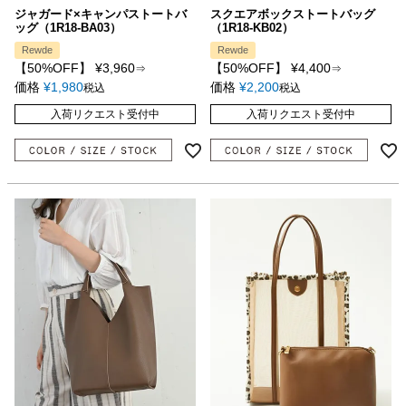
ジャガード×キャンパストートバ
スクエアボックストートバッグ
ッグ（1R18-BA03）
（1R18-KB02）
Rewde
Rewde
【50%OFF】
¥
3,960
【50%OFF】
¥
4,400
⇒
⇒
価格
¥
1,980
価格
¥
2,200
税込
税込
入荷リクエスト受付中
入荷リクエスト受付中