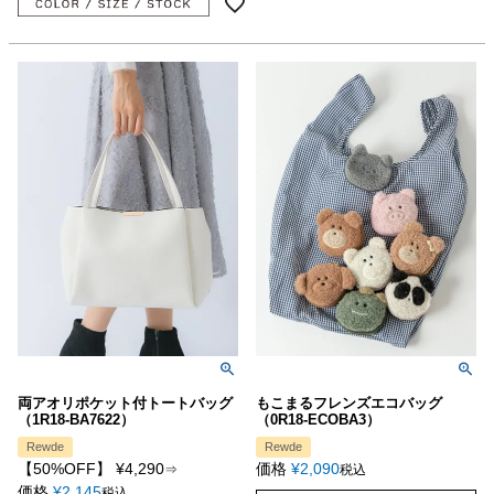
両アオリポケット付トートバッグ
もこまるフレンズエコバッグ
（1R18-BA7622）
（0R18-ECOBA3）
Rewde
Rewde
【50%OFF】
¥
4,290
価格
¥
2,090
⇒
税込
価格
¥
2,145
税込