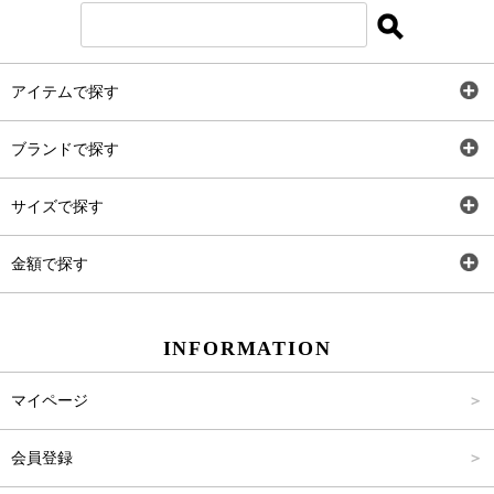
アイテムで探す
全アイテム
ブランドで探す
トップス
AT
サイズで探す
ワンピース
Rewde
SS
金額で探す
スカート
Carina Beauty
S
～2,000円
INFORMATION
パンツ
Carina Select
M
2,001円～4,000円
マイページ
アウター
Carina Outlet
L
4,001円～6,000円
会員登録
アクセサリー
FREE
6,001円～8,000円