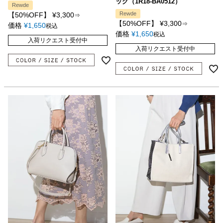
ッグ（1R18-BA0512）
Rewde
Rewde
【50%OFF】
¥
3,300
⇒
【50%OFF】
¥
3,300
⇒
価格
¥
1,650
税込
価格
¥
1,650
税込
入荷リクエスト受付中
入荷リクエスト受付中