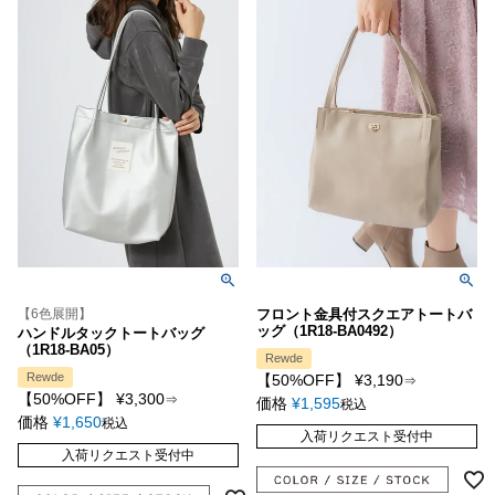
【6色展開】
フロント金具付スクエアトートバ
ッグ（1R18-BA0492）
ハンドルタックトートバッグ
（1R18-BA05）
Rewde
Rewde
【50%OFF】
¥
3,190
⇒
【50%OFF】
¥
3,300
⇒
価格
¥
1,595
税込
価格
¥
1,650
税込
入荷リクエスト受付中
入荷リクエスト受付中