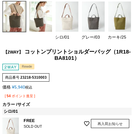
シロ/01
グレー/03
カーキ/25
コットンプリントショルダーバッグ（1R18-
【2WAY】
BA8101）
Rewde
商品番号
23218-5310003
価格
¥
5,940
税込
[
54
ポイント進呈 ]
カラー
サイズ
シロ/01
FREE
再入荷お知らせ
SOLD OUT