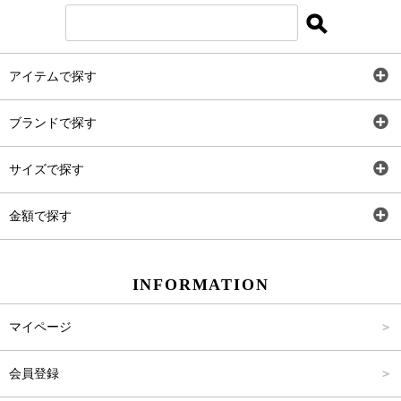
アイテムで探す
全アイテム
ブランドで探す
トップス
AT
サイズで探す
ワンピース
Rewde
SS
金額で探す
スカート
Carina Beauty
S
～2,000円
INFORMATION
パンツ
Carina Select
M
2,001円～4,000円
マイページ
アウター
Carina Outlet
L
4,001円～6,000円
会員登録
アクセサリー
FREE
6,001円～8,000円