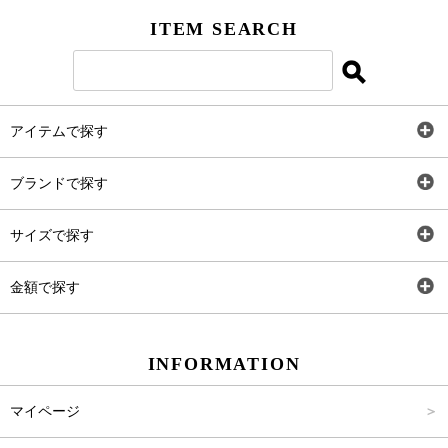
ITEM SEARCH
アイテムで探す
全アイテム
ブランドで探す
トップス
AT
サイズで探す
ワンピース
Rewde
SS
金額で探す
スカート
Carina Beauty
S
～2,000円
INFORMATION
パンツ
Carina Select
M
2,001円～4,000円
マイページ
アウター
Carina Outlet
L
4,001円～6,000円