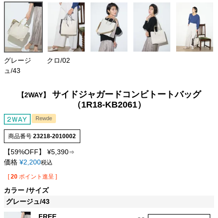
グレージ
クロ/02
ュ/43
サイドジャガードコンビトートバッグ
【2WAY】
（1R18-KB2061）
Rewde
商品番号
23218-2010002
【59%OFF】
¥
5,390
⇒
価格
¥
2,200
税込
[
20
ポイント進呈 ]
カラー
サイズ
グレージュ/43
FREE