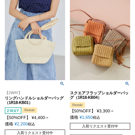
【2WAY】
スクエアフラップショルダーバッ
グ（1R18-KB04）
リングハンドルショルダーバッグ
（1R18-KB01）
Rewde
Rewde
【50%OFF】
¥
3,300
⇒
価格
¥
1,650
【50%OFF】
¥
4,400
税込
⇒
価格
¥
2,200
税込
入荷リクエスト受付中
入荷リクエスト受付中