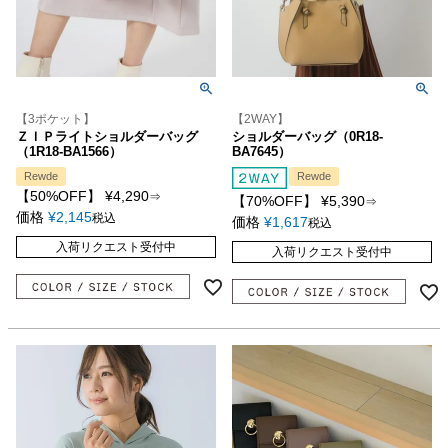
【3ポケット】
【2WAY】
ＺＩＰライトショルダーバッグ
ショルダーバッグ（0R18-
（1R18-BA1566）
BA7645）
Rewde
Rewde
【50%OFF】
¥
4,290
⇒
【70%OFF】
¥
5,390
⇒
価格
¥
2,145
税込
価格
¥
1,617
税込
入荷リクエスト受付中
入荷リクエスト受付中