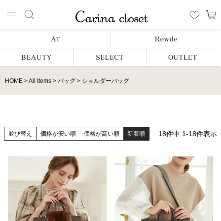
HOME
All Items
バッグ
ショルダーバッグ
18
件中
1
-
18
件表示
並び替え
価格が安い順
価格が高い順
新着順