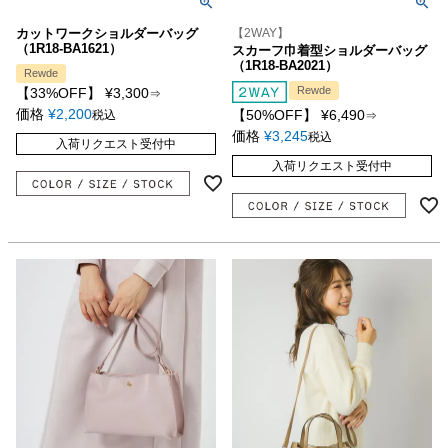
カットワークショルダーバッグ
【2WAY】
（1R18-BA1621）
スカーフ巾着型ショルダーバッグ
（1R18-BA2021）
Rewde
Rewde
【33%OFF】
¥
3,300
⇒
価格
¥
2,200
【50%OFF】
¥
6,490
税込
⇒
価格
¥
3,245
税込
入荷リクエスト受付中
入荷リクエスト受付中