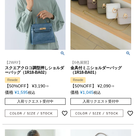
【2WAY】
【6色展開】
スクエアクロコ調型押しショルダ
金具付ミニショルダーバッグ
ーバッグ（1R18-BA02）
（1R18-BA01）
Rewde
Rewde
【50%OFF】
¥
3,190
【50%OFF】
¥
2,090
⇒
⇒
価格
¥
1,595
価格
¥
1,045
税込
税込
入荷リクエスト受付中
入荷リクエスト受付中