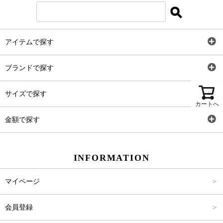
アイテムで探す
全アイテム
ブランドで探す
トップス
AT
サイズで探す
カートへ
ワンピース
Rewde
SS
金額で探す
スカート
Carina Beauty
S
～2,000円
INFORMATION
パンツ
Carina Select
M
2,001円～4,000円
マイページ
アウター
Carina Outlet
L
4,001円～6,000円
会員登録
アクセサリー
FREE
6,001円～8,000円