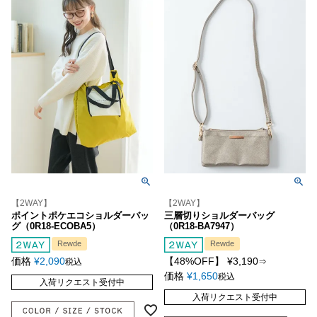
【2WAY】
【2WAY】
ポイントポケエコショルダーバッ
三層切りショルダーバッグ
グ（0R18-ECOBA5）
（0R18-BA7947）
Rewde
Rewde
価格
¥
2,090
【48%OFF】
¥
3,190
税込
⇒
価格
¥
1,650
税込
入荷リクエスト受付中
入荷リクエスト受付中