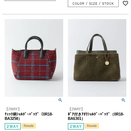
【2WAY】
【2WAY】
ﾁｪｯｸ柄ｼｮﾙﾀﾞｰﾊﾞｯｸﾞ（0R18-
ﾎﾞｱ付きｱｵﾘｼｮﾙﾀﾞｰﾊﾞｯｸﾞ（0R18-
BA3258）
BA6301）
Rewde
Rewde