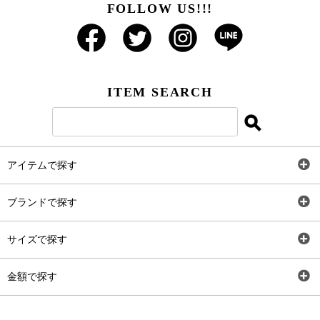
FOLLOW US!!!
ITEM SEARCH
アイテムで探す
全アイテム
ブランドで探す
トップス
AT
サイズで探す
ワンピース
Rewde
SS
金額で探す
スカート
Carina Beauty
S
～2,000円