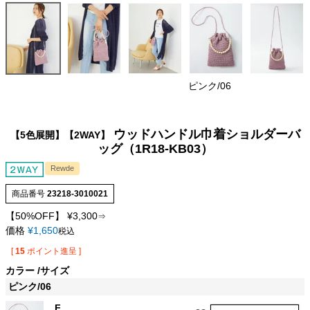
ピンク/06
ウッドハンドル巾着ショルダーバ
【5色展開】【2WAY】
ッグ（1R18-KB03）
Rewde
商品番号
23218-3010021
【50%OFF】
¥
3,300
⇒
価格
¥
1,650
税込
[
15
ポイント進呈 ]
カラー
サイズ
ピンク/06
F