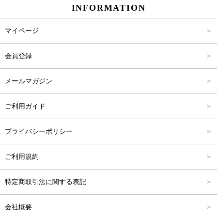
INFORMATION
パンツ
Carina Select
M
2,001円～4,000円
マイページ
アウター
Carina Outlet
L
4,001円～6,000円
会員登録
アクセサリー
FREE
6,001円～8,000円
メールマガジン
8,001円～10,000円
ご利用ガイド
10,001円～15,000円
プライバシーポリシー
15,001円～20,000円
ご利用規約
20,001円～25,000円
特定商取引法に関する表記
25,001円～
会社概要