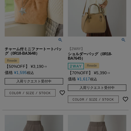
チャーム付ミニファートートバッ
【2WAY】
グ（0R18-BA3648）
ショルダーバッグ（0R18-
BA7645）
Rewde
Rewde
【50%OFF】
¥
3,190
⇒
価格
¥
1,595
【70%OFF】
¥
5,390
税込
⇒
価格
¥
1,617
税込
入荷リクエスト受付中
入荷リクエスト受付中