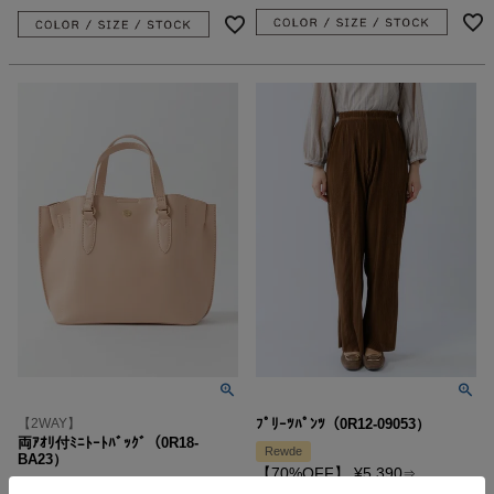
【2WAY】
ﾌﾟﾘｰﾂﾊﾟﾝﾂ（0R12-09053）
両ｱｵﾘ付ﾐﾆﾄｰﾄﾊﾞｯｸﾞ（0R18-
Rewde
BA23）
【70%OFF】
¥
5,390
⇒
Rewde