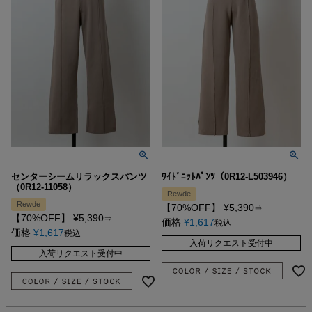
センターシームリラックスパンツ
ﾜｲﾄﾞﾆｯﾄﾊﾟﾝﾂ（0R12-L503946）
（0R12-11058）
Rewde
Rewde
【70%OFF】
¥
5,390
⇒
【70%OFF】
¥
5,390
⇒
価格
¥
1,617
税込
価格
¥
1,617
税込
入荷リクエスト受付中
入荷リクエスト受付中