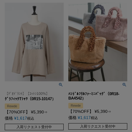
【ﾃﾞｵﾄﾞﾗﾝﾄ】【ｺｯﾄﾝ100%】
ﾊﾝﾄﾞﾙﾌﾘﾙﾌｧｰﾐﾆﾊﾞｯｸﾞ（0R18-
BA4542）
ｸﾞﾗﾌｨｯｸTｼｬﾂ（0R15-10147）
Rewde
Rewde
【70%OFF】
¥
5,390
【70%OFF】
¥
5,390
⇒
⇒
価格
¥
1,617
価格
¥
1,617
税込
税込
入荷リクエスト受付中
入荷リクエスト受付中