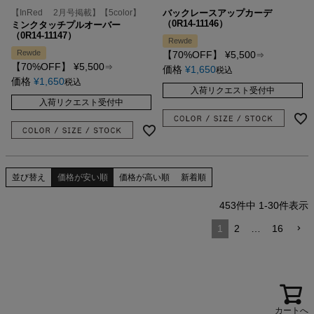
【InRed 2月号掲載】【5color】
バックレースアップカーデ
（0R14-11146）
ミンクタッチプルオーバー
（0R14-11147）
Rewde
Rewde
【70%OFF】
¥
5,500
⇒
【70%OFF】
¥
5,500
⇒
価格
¥
1,650
税込
価格
¥
1,650
税込
入荷リクエスト受付中
入荷リクエスト受付中
並び替え
価格が安い順
価格が高い順
新着順
453
件中
1
-
30
件表示
1
2
…
16
カートへ