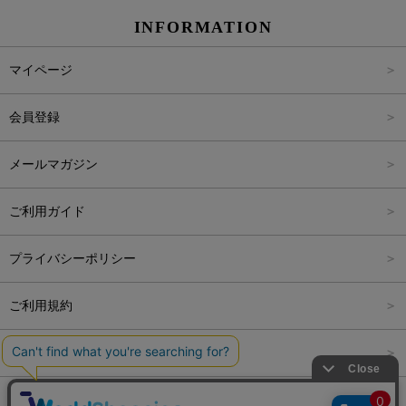
INFORMATION
パンツ
Carina Select
M
2,001円～4,000円
マイページ
アウター
Carina Outlet
L
4,001円～6,000円
会員登録
アクセサリー
FREE
6,001円～8,000円
メールマガジン
8,001円～10,000円
ご利用ガイド
10,001円～15,000円
プライバシーポリシー
15,001円～20,000円
ご利用規約
20,001円～25,000円
特定商取引法に関する表記
25,001円～
会社概要