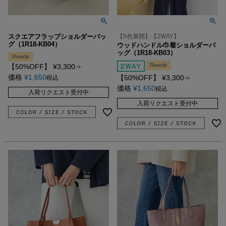
スクエアフラップショルダーバッ
【5色展開】【2WAY】
グ（1R18-KB04）
ウッドハンドル巾着ショルダーバ
ッグ（1R18-KB03）
Rewde
Rewde
【50%OFF】
¥
3,300
⇒
価格
¥
1,650
【50%OFF】
¥
3,300
税込
⇒
価格
¥
1,650
税込
入荷リクエスト受付中
入荷リクエスト受付中