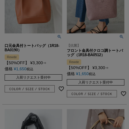
口元金具付トートバッグ（1R18-
【抗菌】
BA0190）
フロント金具付クロコ調トートバ
ッグ（1R18-BA0512）
Rewde
Rewde
【50%OFF】
¥
3,300
⇒
【50%OFF】
¥
3,300
⇒
価格
¥
1,650
税込
価格
¥
1,650
税込
入荷リクエスト受付中
入荷リクエスト受付中