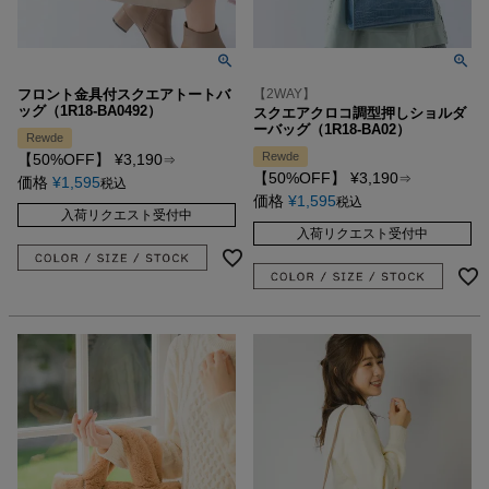
フロント金具付スクエアトートバ
【2WAY】
ッグ（1R18-BA0492）
スクエアクロコ調型押しショルダ
ーバッグ（1R18-BA02）
Rewde
Rewde
【50%OFF】
¥
3,190
⇒
【50%OFF】
¥
3,190
⇒
価格
¥
1,595
税込
価格
¥
1,595
税込
入荷リクエスト受付中
入荷リクエスト受付中