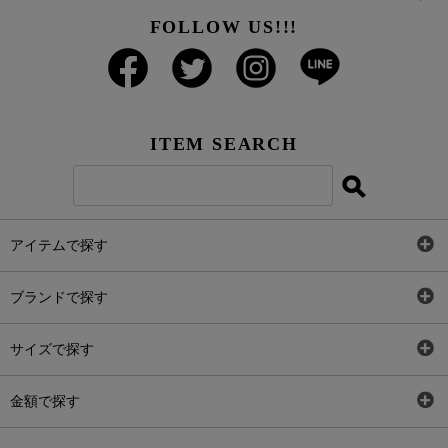
FOLLOW US!!!
ITEM SEARCH
アイテムで探す
全アイテム
ブランドで探す
トップス
AT
サイズで探す
ワンピース
Rewde
SS
金額で探す
スカート
Carina Beauty
S
～2,000円