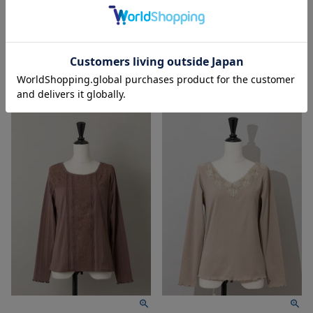
価格
¥
1,617
税込
【70%OFF】
¥
5,390
⇒
入荷リクエスト受付中
価格
¥
1,617
税込
入荷リクエスト受付中