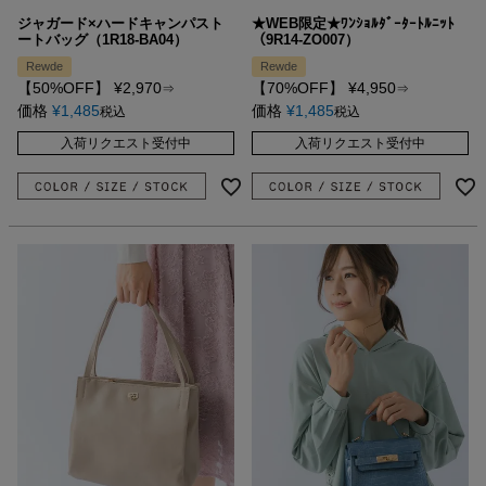
ジャガード×ハードキャンパスト
★WEB限定★ﾜﾝｼｮﾙﾀﾞｰﾀｰﾄﾙﾆｯﾄ
ートバッグ（1R18-BA04）
（9R14-ZO007）
Rewde
Rewde
【50%OFF】
¥
2,970
【70%OFF】
¥
4,950
⇒
⇒
価格
¥
1,485
価格
¥
1,485
税込
税込
入荷リクエスト受付中
入荷リクエスト受付中