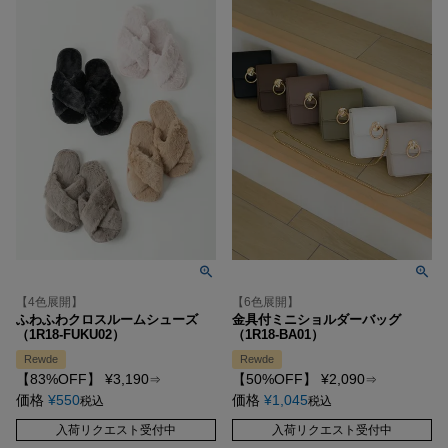
【4色展開】
【6色展開】
ふわふわクロスルームシューズ
金具付ミニショルダーバッグ
（1R18-FUKU02）
（1R18-BA01）
Rewde
Rewde
【83%OFF】
¥
3,190
【50%OFF】
¥
2,090
⇒
⇒
価格
¥
550
価格
¥
1,045
税込
税込
入荷リクエスト受付中
入荷リクエスト受付中