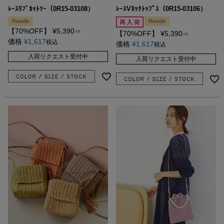
ﾚｰｽﾘﾌﾞｶｯﾄｿｰ（0R15-03108）
ﾚｰｽVﾈｯｸﾄｯﾌﾟｽ（0R15-03106）
Rewde
Rewde
【70%OFF】
¥
5,390
⇒
【70%OFF】
¥
5,390
⇒
価格
¥
1,617
税込
価格
¥
1,617
税込
入荷リクエスト受付中
入荷リクエスト受付中