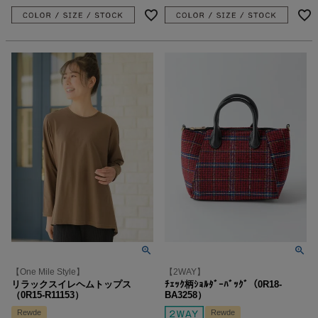
【One Mile Style】
【2WAY】
リラックスイレヘムトップス
ﾁｪｯｸ柄ｼｮﾙﾀﾞｰﾊﾞｯｸﾞ（0R18-
（0R15-R11153）
BA3258）
Rewde
Rewde