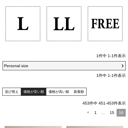
1
件中
1
-
1
件表示
Personal size
1
件中
1
-
1
件表示
並び替え
価格が安い順
価格が高い順
新着順
453
件中
451
-
453
件表示
1
…
15
16