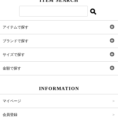
ITEM SEARCH
アイテムで探す
全アイテム
ブランドで探す
トップス
AT
サイズで探す
ワンピース
Rewde
SS
金額で探す
スカート
Carina Beauty
S
～2,000円
INFORMATION
パンツ
Carina Select
M
2,001円～4,000円
マイページ
アウター
Carina Outlet
L
4,001円～6,000円
会員登録