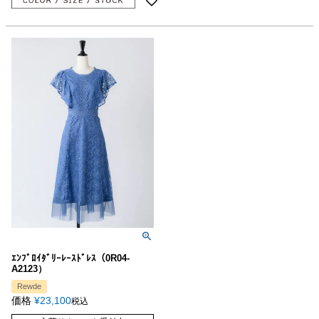
ｴﾝﾌﾞﾛｲﾀﾞﾘｰﾚｰｽﾄﾞﾚｽ（0R04-
A2123）
Rewde
価格
¥
23,100
税込