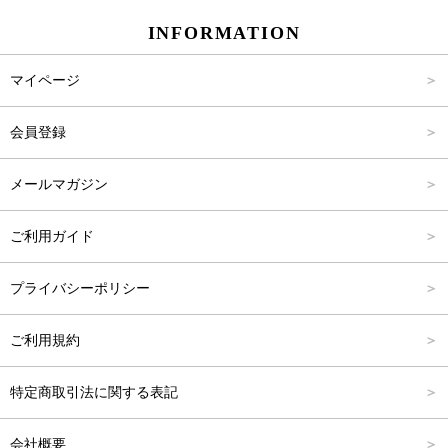
INFORMATION
パンツ
Carina Select
M
2,001円～4,000円
マイページ
アウター
Carina Outlet
L
4,001円～6,000円
会員登録
アクセサリー
FREE
6,001円～8,000円
メールマガジン
8,001円～10,000円
ご利用ガイド
10,001円～15,000円
プライバシーポリシー
15,001円～20,000円
ご利用規約
20,001円～25,000円
特定商取引法に関する表記
25,001円～
会社概要