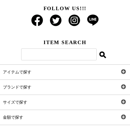
FOLLOW US!!!
ITEM SEARCH
アイテムで探す
全アイテム
ブランドで探す
トップス
AT
サイズで探す
ワンピース
Rewde
SS
金額で探す
スカート
Carina Beauty
S
～2,000円