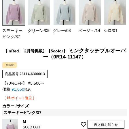
スモーキー
グリーン/09
グレー/03
ベージュ/14
シロ/01
ピンク/37
ミンクタッチプルオーバ
【InRed 2月号掲載】【5color】
ー（0R14-11147）
Rewde
商品番号
23114-6300013
【70%OFF】
¥
5,500
⇒
価格
¥
1,650
税込
[
15
ポイント進呈 ]
カラー
サイズ
スモーキーピンク/37
M
再入荷お知らせ
SOLD OUT