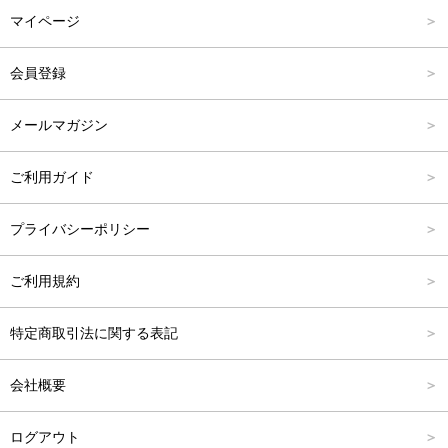
マイページ
アウター
Carina Outlet
L
4,001円～6,000円
会員登録
アクセサリー
FREE
6,001円～8,000円
メールマガジン
8,001円～10,000円
ご利用ガイド
10,001円～15,000円
プライバシーポリシー
15,001円～20,000円
ご利用規約
20,001円～25,000円
特定商取引法に関する表記
25,001円～
会社概要
ログアウト