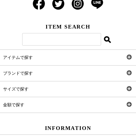
ITEM SEARCH
アイテムで探す
全アイテム
ブランドで探す
トップス
AT
サイズで探す
ワンピース
Rewde
SS
金額で探す
スカート
Carina Beauty
S
～2,000円
INFORMATION
パンツ
Carina Select
M
2,001円～4,000円