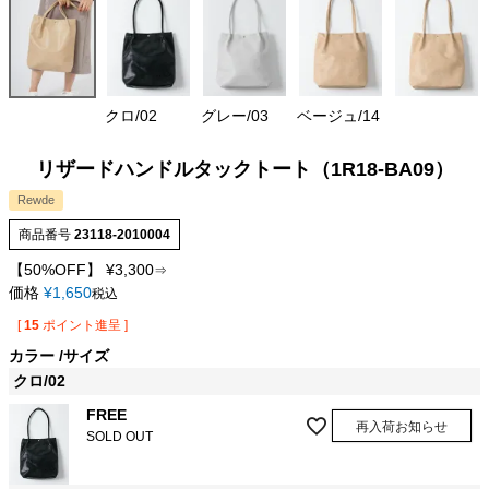
クロ/02
グレー/03
ベージュ/14
リザードハンドルタックトート（1R18-BA09）
Rewde
商品番号
23118-2010004
【50%OFF】
¥
3,300
⇒
価格
¥
1,650
税込
[
15
ポイント進呈 ]
カラー
サイズ
クロ/02
FREE
再入荷お知らせ
SOLD OUT