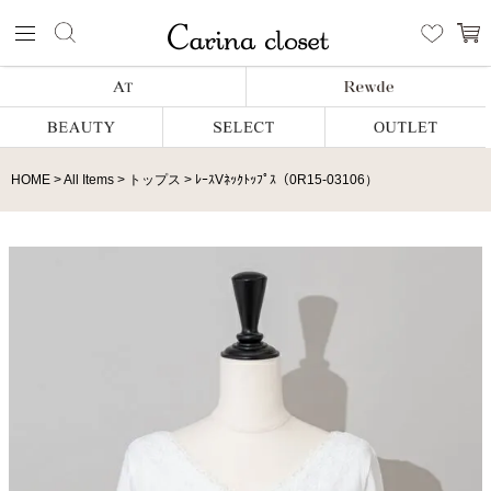
HOME
All Items
トップス
ﾚｰｽVﾈｯｸﾄｯﾌﾟｽ（0R15-03106）