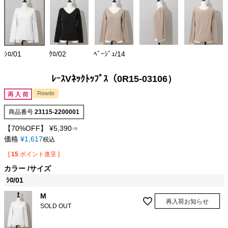
ｼﾛ/01
ｸﾛ/02
ﾍﾞｰｼﾞｭ/14
ﾚｰｽVﾈｯｸﾄｯﾌﾟｽ（0R15-03106）
Rewde
商品番号
23115-2200001
【70%OFF】
¥
5,390
⇒
価格
¥
1,617
税込
[
15
ポイント進呈 ]
カラー
サイズ
ｼﾛ/01
M
再入荷お知らせ
SOLD OUT