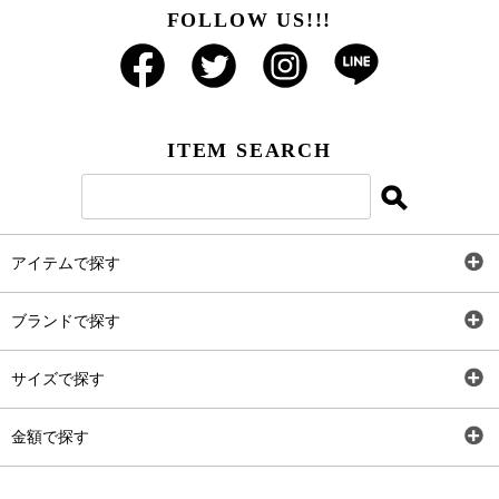
FOLLOW US!!!
ITEM SEARCH
アイテムで探す
全アイテム
ブランドで探す
トップス
AT
サイズで探す
ワンピース
Rewde
SS
金額で探す
スカート
Carina Beauty
S
～2,000円