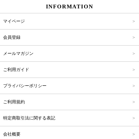
INFORMATION
パンツ
Carina Select
M
2,001円～4,000円
マイページ
アウター
Carina Outlet
L
4,001円～6,000円
会員登録
アクセサリー
FREE
6,001円～8,000円
メールマガジン
8,001円～10,000円
ご利用ガイド
10,001円～15,000円
プライバシーポリシー
15,001円～20,000円
ご利用規約
20,001円～25,000円
特定商取引法に関する表記
25,001円～
会社概要