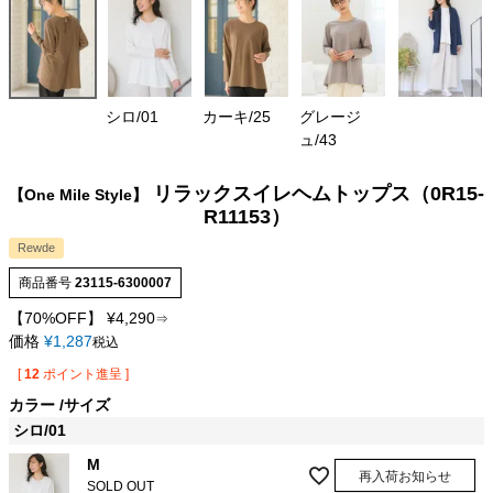
シロ/01
カーキ/25
グレージ
ュ/43
リラックスイレヘムトップス（0R15-
【One Mile Style】
R11153）
Rewde
商品番号
23115-6300007
【70%OFF】
¥
4,290
⇒
価格
¥
1,287
税込
[
12
ポイント進呈 ]
カラー
サイズ
シロ/01
M
再入荷お知らせ
SOLD OUT