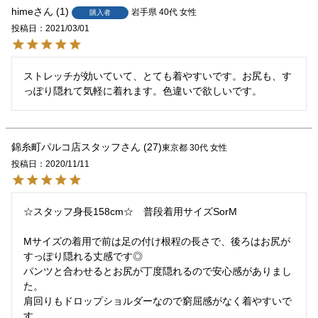
hime
1
岩手県
40代
女性
購入者
投稿日
2021/03/01
ストレッチが効いていて、とても着やすいです。お尻も、す
っぽり隠れて気軽に着れます。色違いで欲しいです。
錦糸町パルコ店スタッフ
27
東京都
30代
女性
投稿日
2020/11/11
☆スタッフ身長158cm☆　普段着用サイズSorM

Mサイズの着用で前は足の付け根程の長さで、後ろはお尻が
すっぽり隠れる丈感です◎

パンツと合わせるとお尻が丁度隠れるので安心感がありまし
た。

肩回りもドロップショルダーなので窮屈感がなく着やすいで
す。
