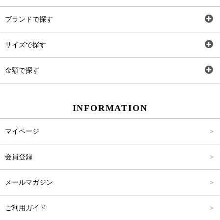
全アイテム
ブランドで探す
トップス
AT
サイズで探す
ワンピース
Rewde
SS
金額で探す
スカート
Carina Beauty
S
～2,000円
INFORMATION
パンツ
Carina Select
M
2,001円～4,000円
マイページ
アウター
Carina Outlet
L
4,001円～6,000円
会員登録
アクセサリー
FREE
6,001円～8,000円
メールマガジン
8,001円～10,000円
ご利用ガイド
10,001円～15,000円