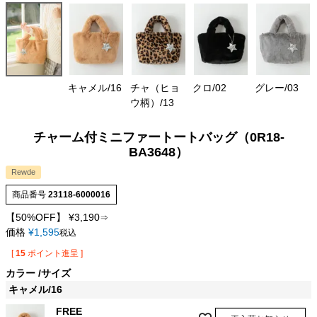
キャメル/16
チャ（ヒョ
クロ/02
グレー/03
ウ柄）/13
チャーム付ミニファートートバッグ（0R18-
BA3648）
Rewde
商品番号
23118-6000016
【50%OFF】
¥
3,190
⇒
価格
¥
1,595
税込
[
15
ポイント進呈 ]
カラー
サイズ
キャメル/16
FREE