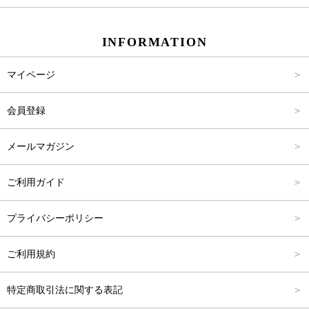
スカート
Carina Beauty
S
～2,000円
INFORMATION
パンツ
Carina Select
M
2,001円～4,000円
マイページ
アウター
Carina Outlet
L
4,001円～6,000円
会員登録
アクセサリー
FREE
6,001円～8,000円
メールマガジン
8,001円～10,000円
ご利用ガイド
10,001円～15,000円
プライバシーポリシー
15,001円～20,000円
ご利用規約
20,001円～25,000円
特定商取引法に関する表記
25,001円～