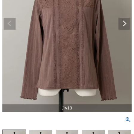
ﾁｬ/13