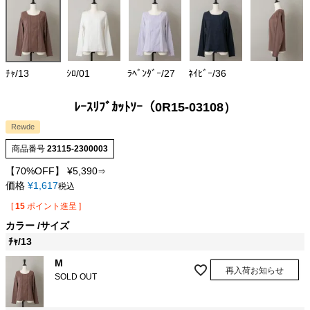
ﾁｬ/13
ｼﾛ/01
ﾗﾍﾞﾝﾀﾞｰ/27
ﾈｲﾋﾞｰ/36
ﾚｰｽﾘﾌﾞｶｯﾄｿｰ（0R15-03108）
Rewde
商品番号
23115-2300003
【70%OFF】
¥
5,390
⇒
価格
¥
1,617
税込
[
15
ポイント進呈 ]
カラー
サイズ
ﾁｬ/13
M
再入荷お知らせ
SOLD OUT