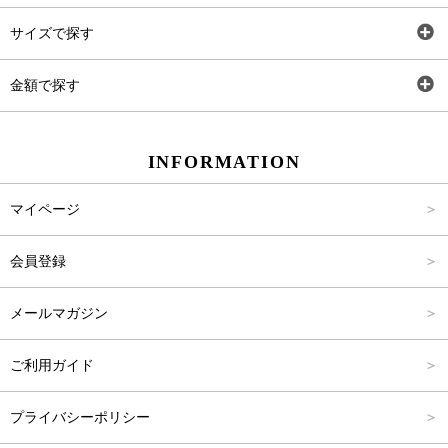
トップス
AT
サイズで探す
ワンピース
Rewde
SS
金額で探す
スカート
Carina Beauty
S
～2,000円
INFORMATION
パンツ
Carina Select
M
2,001円～4,000円
マイページ
アウター
Carina Outlet
L
4,001円～6,000円
会員登録
アクセサリー
FREE
6,001円～8,000円
メールマガジン
8,001円～10,000円
ご利用ガイド
10,001円～15,000円
プライバシーポリシー
15,001円～20,000円