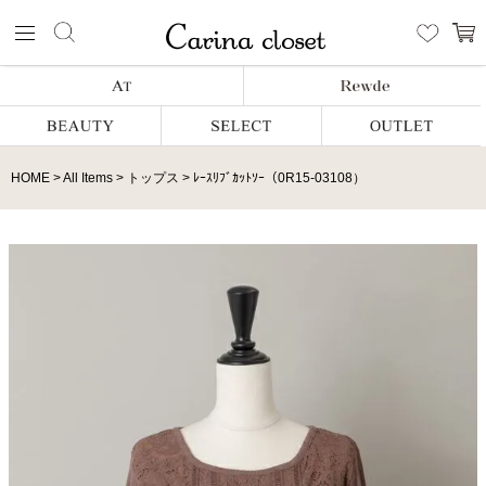
HOME
All Items
トップス
ﾚｰｽﾘﾌﾞｶｯﾄｿｰ（0R15-03108）