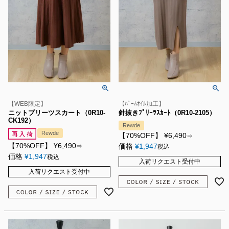
【WEB限定】
【ﾊﾟｰﾑｵｲﾙ加工】
ニットプリーツスカート（0R10-
針抜きﾌﾟﾘｰﾂｽｶｰﾄ（0R10-2105）
CK192）
Rewde
Rewde
【70%OFF】
¥
6,490
⇒
【70%OFF】
¥
6,490
価格
¥
1,947
⇒
税込
価格
¥
1,947
税込
入荷リクエスト受付中
入荷リクエスト受付中