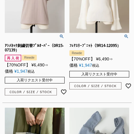
ｱｼﾒﾈｯｸ刺繍切替ﾌﾟﾙｵｰﾊﾞｰ（0R15-
ﾌﾚｱｽﾘｰﾌﾞﾆｯﾄ（9R14-12095）
07139）
Rewde
Rewde
【70%OFF】
¥
6,490
⇒
【70%OFF】
¥
6,490
価格
¥
1,947
⇒
税込
価格
¥
1,947
税込
入荷リクエスト受付中
入荷リクエスト受付中