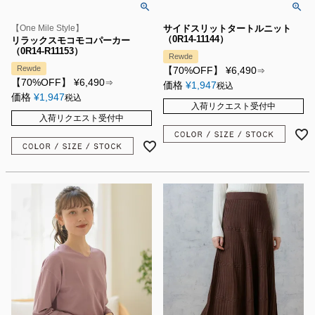
【One Mile Style】
サイドスリットタートルニット
（0R14-11144）
リラックスモコモコパーカー
（0R14-R11153）
Rewde
Rewde
【70%OFF】
¥
6,490
⇒
【70%OFF】
¥
6,490
⇒
価格
¥
1,947
税込
価格
¥
1,947
税込
入荷リクエスト受付中
入荷リクエスト受付中