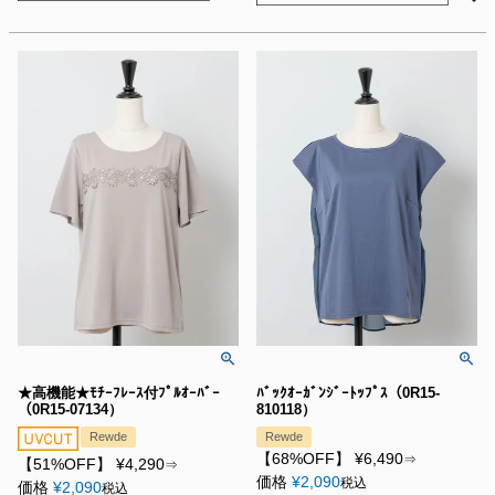
★高機能★ﾓﾁｰﾌﾚｰｽ付ﾌﾟﾙｵｰﾊﾞｰ
ﾊﾞｯｸｵｰｶﾞﾝｼﾞｰﾄｯﾌﾟｽ（0R15-
（0R15-07134）
810118）
Rewde
Rewde
【68%OFF】
¥
6,490
⇒
【51%OFF】
¥
4,290
⇒
価格
¥
2,090
税込
価格
¥
2,090
税込