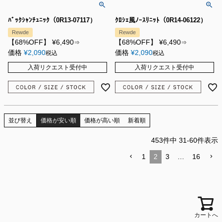
ﾊﾞｯｸｼｬﾝﾁｭﾆｯｸ（0R13-07117）
ｸﾛｼｪ風ﾉｰｽﾘﾆｯﾄ（0R14-06122）
Rewde
Rewde
【68%OFF】
¥
6,490
【68%OFF】
¥
6,490
⇒
⇒
価格
¥
2,090
価格
¥
2,090
税込
税込
入荷リクエスト受付中
入荷リクエスト受付中
並び替え
価格が安い順
価格が高い順
新着順
453
件中
31
-
60
件表示
1
2
3
…
16
カートへ