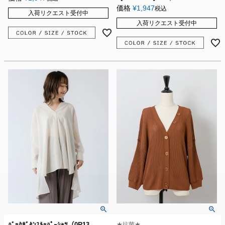
価格
¥
1,947
税込
入荷リクエスト受付中
入荷リクエスト受付中
ﾊﾞｯｸﾎﾞﾀﾝｽｷｯﾊﾟｰｼｬﾂ（0R13-
★抗菌★