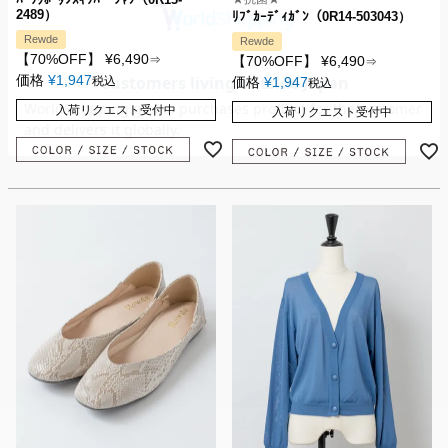
2489）
ﾘﾌﾞｶｰﾃﾞｨｶﾞﾝ（0R14-503043）
Rewde
Rewde
【70%OFF】
¥
6,490
⇒
【70%OFF】
¥
6,490
⇒
価格
¥
1,947
税込
価格
¥
1,947
税込
入荷リクエスト受付中
入荷リクエスト受付中