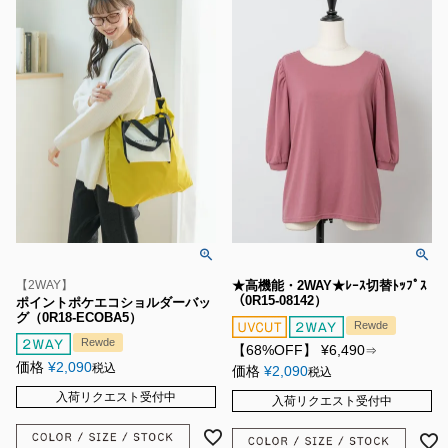
【2WAY】
★高機能・2WAY★ﾚｰｽ切替ﾄｯﾌﾟｽ
（0R15-08142）
ポイントポケエコショルダーバッ
グ（0R18-ECOBA5）
Rewde
Rewde
【68%OFF】
¥
6,490
⇒
価格
¥
2,090
税込
価格
¥
2,090
税込
入荷リクエスト受付中
入荷リクエスト受付中