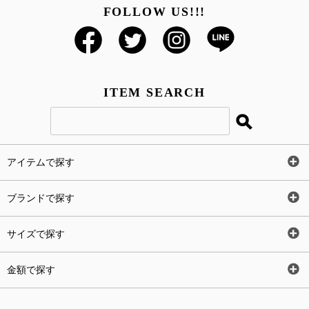
FOLLOW US!!!
ITEM SEARCH
アイテムで探す
全アイテム
ブランドで探す
トップス
AT
サイズで探す
ワンピース
Rewde
SS
金額で探す
スカート
Carina Beauty
S
～2,000円