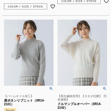
【パームオイル加工】
【再生繊維使用】【ヨモギ抗菌】【5
色展開】
肩ボタンリブニット（0R14-
ドルマンプルオーバー（0R14-
2101）
2142）
Rewde