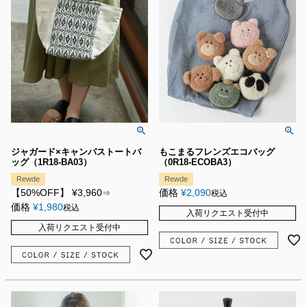
ジャガード×キャンパストートバ
もこまるフレンズエコバッグ
ッグ（1R18-BA03）
（0R18-ECOBA3）
Rewde
Rewde
【50%OFF】
¥
3,960
価格
¥
2,090
⇒
税込
価格
¥
1,980
税込
入荷リクエスト受付中
入荷リクエスト受付中