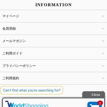
INFORMATION
パンツ
Carina Select
M
2,001円～4,000円
マイページ
アウター
Carina Outlet
L
4,001円～6,000円
会員登録
アクセサリー
FREE
6,001円～8,000円
メールマガジン
8,001円～10,000円
ご利用ガイド
10,001円～15,000円
プライバシーポリシー
15,001円～20,000円
ご利用規約
20,001円～25,000円
特定商取引法に関する表記
25,001円～
会社概要