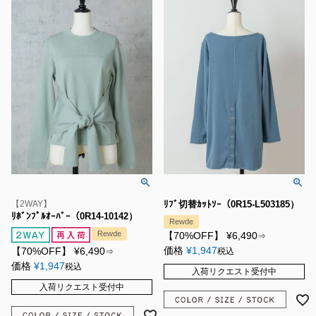
【2WAY】
ﾘﾌﾞ切替ｶｯﾄｿｰ（0R15-L503185）
ﾘﾎﾞﾝﾌﾟﾙｵｰﾊﾞｰ（0R14-10142）
Rewde
Rewde
【70%OFF】
¥
6,490
⇒
価格
¥
1,947
【70%OFF】
¥
6,490
税込
⇒
価格
¥
1,947
税込
入荷リクエスト受付中
入荷リクエスト受付中