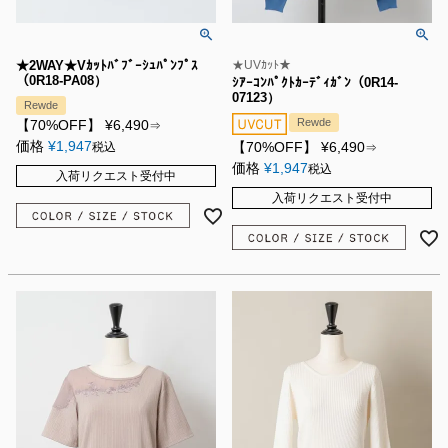
★2WAY★Vｶｯﾄﾊﾞﾌﾞｰｼｭﾊﾟﾝﾌﾟｽ
★UVｶｯﾄ★
（0R18-PA08）
ｼｱｰｺﾝﾊﾟｸﾄｶｰﾃﾞｨｶﾞﾝ（0R14-
07123）
Rewde
Rewde
【70%OFF】
¥
6,490
⇒
価格
¥
1,947
【70%OFF】
¥
6,490
税込
⇒
価格
¥
1,947
税込
入荷リクエスト受付中
入荷リクエスト受付中