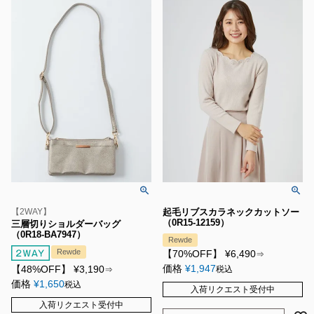
【2WAY】
起毛リブスカラネックカットソー
（0R15-12159）
三層切りショルダーバッグ
（0R18-BA7947）
Rewde
Rewde
【70%OFF】
¥
6,490
⇒
価格
¥
1,947
【48%OFF】
¥
3,190
税込
⇒
価格
¥
1,650
税込
入荷リクエスト受付中
入荷リクエスト受付中