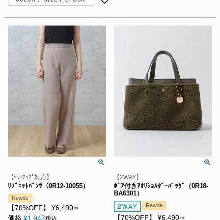
【ｾｯﾄｱｯﾌﾟ対応】
【2WAY】
ﾘﾌﾞﾆｯﾄﾊﾟﾝﾂ（0R12-10055）
ﾎﾞｱ付きｱｵﾘｼｮﾙﾀﾞｰﾊﾞｯｸﾞ（0R18-
BA6301）
Rewde
Rewde
【70%OFF】
¥
6,490
⇒
【70%OFF】
¥
6,490
価格
¥
1,947
⇒
税込