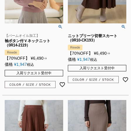
【パームオイル加工】
ニットプリーツ切替スカート
（0R10-CK193）
袖ボタン付Ｖネックニット
（0R14-2119）
Rewde
Rewde
【70%OFF】
¥
6,490
⇒
【70%OFF】
¥
6,490
⇒
価格
¥
1,947
税込
価格
¥
1,947
税込
入荷リクエスト受付中
入荷リクエスト受付中