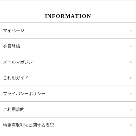
スカート
Carina Beauty
S
～2,000円
INFORMATION
パンツ
Carina Select
M
2,001円～4,000円
マイページ
アウター
Carina Outlet
L
4,001円～6,000円
会員登録
アクセサリー
FREE
6,001円～8,000円
メールマガジン
8,001円～10,000円
ご利用ガイド
10,001円～15,000円
プライバシーポリシー
15,001円～20,000円
ご利用規約
20,001円～25,000円
特定商取引法に関する表記
25,001円～