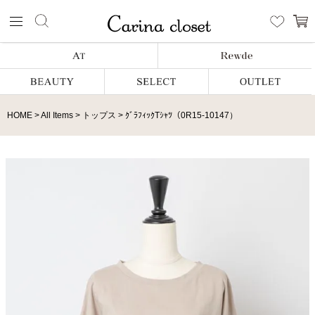
HOME
All Items
トップス
ｸﾞﾗﾌｨｯｸTｼｬﾂ（0R15-10147）