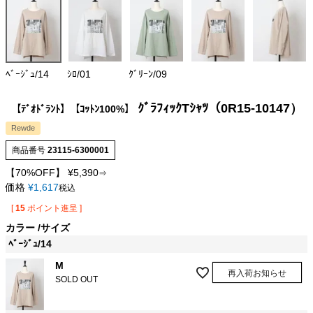
ﾍﾞｰｼﾞｭ/14
ｼﾛ/01
ｸﾞﾘｰﾝ/09
ｸﾞﾗﾌｨｯｸTｼｬﾂ（0R15-10147）
【ﾃﾞｵﾄﾞﾗﾝﾄ】【ｺｯﾄﾝ100%】
Rewde
商品番号
23115-6300001
【70%OFF】
¥
5,390
⇒
価格
¥
1,617
税込
[
15
ポイント進呈 ]
カラー
サイズ
ﾍﾞｰｼﾞｭ/14
M
再入荷お知らせ
SOLD OUT