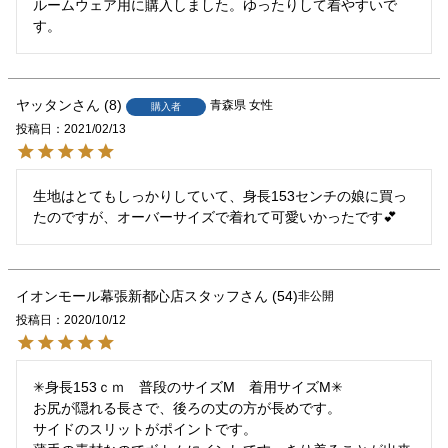
ルームウェア用に購入しました。ゆったりして着やすいで
す。
ヤッタン
8
青森県
女性
購入者
投稿日
2021/02/13
生地はとてもしっかりしていて、身長153センチの娘に買っ
たのですが、オーバーサイズで着れて可愛いかったです💕
イオンモール幕張新都心店スタッフ
54
非公開
投稿日
2020/10/12
✳︎身長153ｃｍ　普段のサイズM　着用サイズM✳︎

お尻が隠れる長さで、後ろの丈の方が長めです。

サイドのスリットがポイントです。
