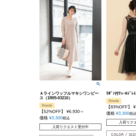
Ａラインワッフルマキシワンピー
ﾘﾎﾞﾝ付ﾁｭｰﾙﾄﾞﾚ
ス（1R05-03210）
Rewde
Rewde
【83%OFF】
¥
【52%OFF】
¥
6,930
⇒
価格
¥
3,300
税
価格
¥
3,300
税込
入荷リク
入荷リクエスト受付中