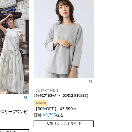
【ｾｯﾄｱｯﾌﾟ対応】
ﾘﾗｯｸｽﾌﾟﾙｵｰﾊﾞｰ（0R13-810372）
Rewde
【50%OFF】
¥
7,590
⇒
ースリーブワンピ
価格
¥
3,795
税込
入荷リクエスト受付中