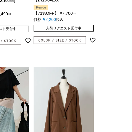
（1R13-04139）
2-10055）
Rewde
【71%OFF】
¥
7,700
,490
⇒
⇒
価格
¥
2,200
税込
入荷リクエスト受付中
スト受付中