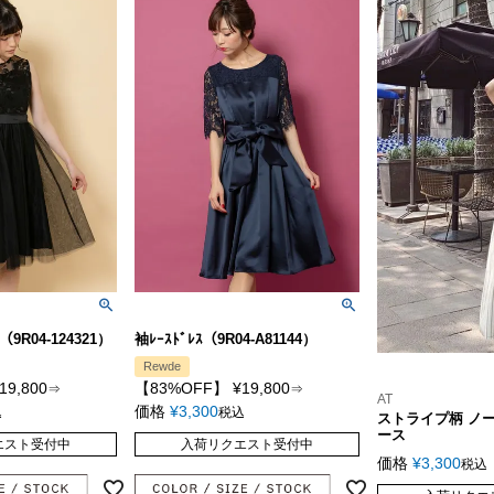
ｽ（9R04-124321）
袖ﾚｰｽﾄﾞﾚｽ（9R04-A81144）
Rewde
19,800
【83%OFF】
¥
19,800
⇒
⇒
AT
価格
¥
3,300
込
税込
ストライプ柄 ノ
ース
エスト受付中
入荷リクエスト受付中
価格
¥
3,300
税込