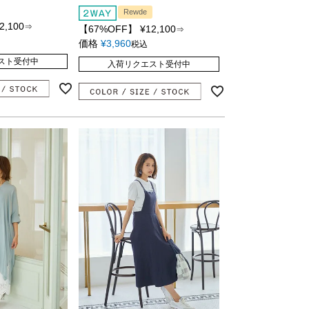
Rewde
2,100
⇒
【67%OFF】
¥
12,100
⇒
価格
¥
3,960
税込
スト受付中
入荷リクエスト受付中