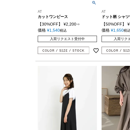
AT
AT
カットワンピース
ドット柄 シャ
【30%OFF】
¥
2,200
【50%OFF】
¥
⇒
価格
¥
1,540
価格
¥
1,650
税込
税
入荷リクエスト受付中
入荷リク