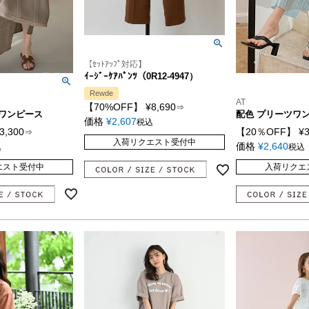
【ｾｯﾄｱｯﾌﾟ対応】
ｲｰｼﾞｰｹｱﾊﾟﾝﾂ（0R12-4947）
Rewde
AT
【70%OFF】
¥
8,690
⇒
ツワンピース
配色 プリーツワ
価格
¥
2,607
税込
3,300
【20％OFF】
¥
⇒
入荷リクエスト受付中
価格
¥
2,640
込
税込
エスト受付中
入荷リクエ