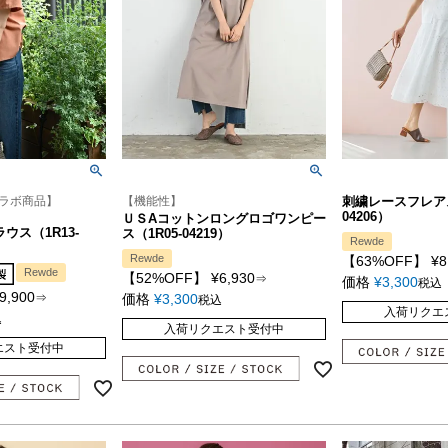
ラボ商品】
【機能性】
刺繍レースフレアス
04206）
ＵＳAコットンロングロゴワンピー
ウス（1R13-
ス（1R05-04219）
Rewde
Rewde
【63%OFF】
¥
8
Rewde
【52%OFF】
¥
6,930
⇒
価格
¥
3,300
税込
9,900
⇒
価格
¥
3,300
税込
入荷リクエ
込
入荷リクエスト受付中
エスト受付中