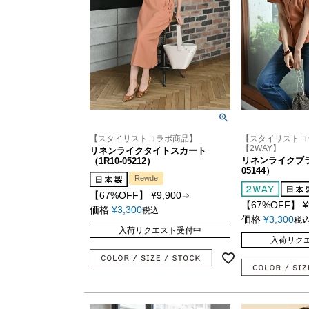
【スタイリストコラボ商品】
【スタイリストコ
【2WAY】
リネンライクタイトスカート
リネンライクブラ
（1R10-05212）
05144）
Rewde
【67%OFF】
¥
9,900
⇒
【67%OFF】
¥
価格
¥
3,300
税込
価格
¥
3,300
税
入荷リクエスト受付中
入荷リク