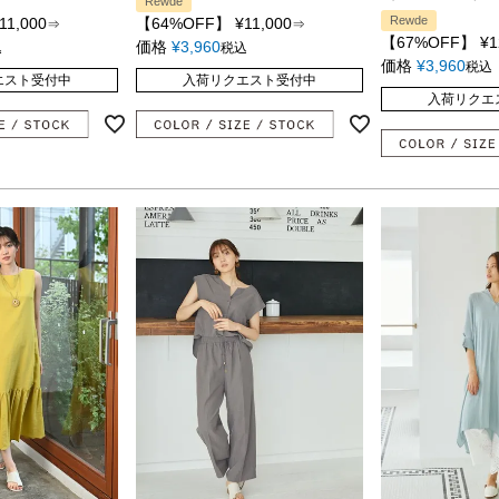
Rewde
Rewde
11,000
【64%OFF】
¥
11,000
⇒
⇒
【67%OFF】
¥
1
価格
¥
3,960
込
税込
価格
¥
3,960
税込
エスト受付中
入荷リクエスト受付中
入荷リクエ