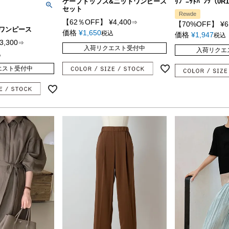
ケープトップス&ニットワンピース
ﾘﾌﾞﾆｯﾄﾊﾟﾝﾂ（0R1
セット
Rewde
【62％OFF】
¥
4,400
⇒
【70%OFF】
¥
6
ツワンピース
価格
¥
1,650
税込
価格
¥
1,947
税込
3,300
⇒
入荷リクエスト受付中
入荷リクエ
込
エスト受付中