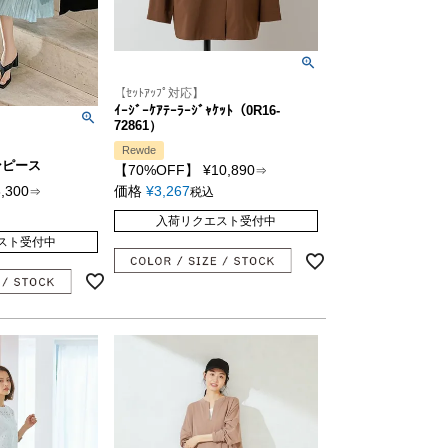
【ｾｯﾄｱｯﾌﾟ対応】
ｲｰｼﾞｰｹｱﾃｰﾗｰｼﾞｬｹｯﾄ（0R16-
72861）
Rewde
ンピース
【70%OFF】
¥
10,890
⇒
3,300
価格
¥
3,267
⇒
税込
入荷リクエスト受付中
スト受付中