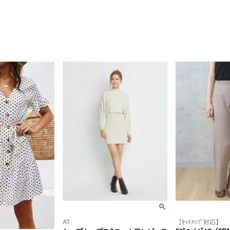
AT
【ｾｯﾄｱｯﾌﾟ対応】