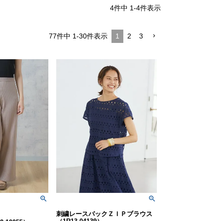
4
件中
1
-
4
件表示
77
件中
1
-
30
件表示
1
2
3
刺繍レースバックＺＩＰブラウス