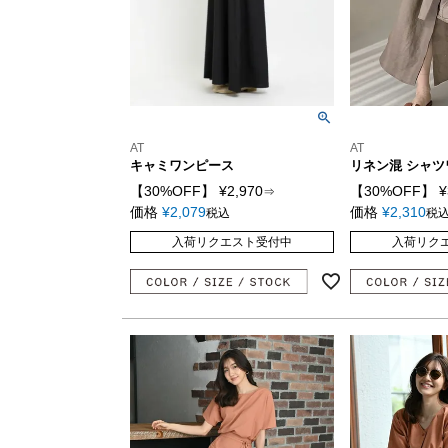
AT
AT
キャミワンピース
リネン混 シャ
【30%OFF】
¥
2,970
【30%OFF】
¥
⇒
価格
¥
2,079
価格
¥
2,310
税込
税
入荷リクエスト受付中
入荷リク