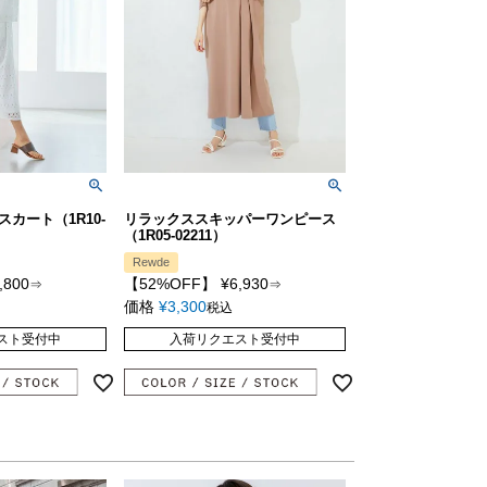
カート（1R10-
リラックススキッパーワンピース
（1R05-02211）
Rewde
,800
【52%OFF】
¥
6,930
⇒
⇒
価格
¥
3,300
税込
スト受付中
入荷リクエスト受付中