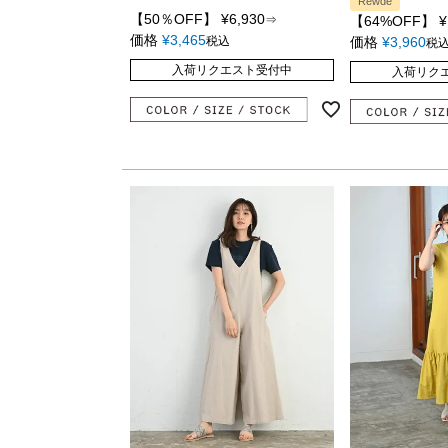
Rewde
【50％OFF】
¥
6,930
⇒
【64%OFF】
¥
価格
¥
3,465
税込
価格
¥
3,960
税
入荷リクエスト受付中
入荷リク