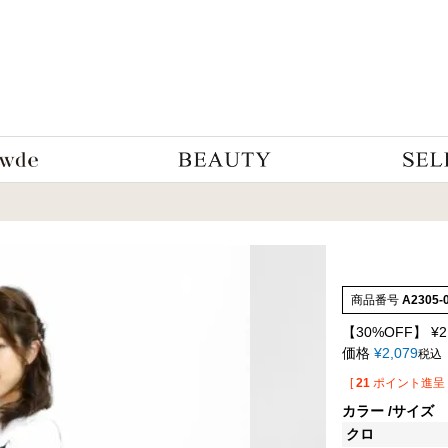
商品番号
A2305-
【30%OFF】
¥
2
価格
¥
2,079
税込
[
21
ポイント進呈 
カラー
サイズ
クロ