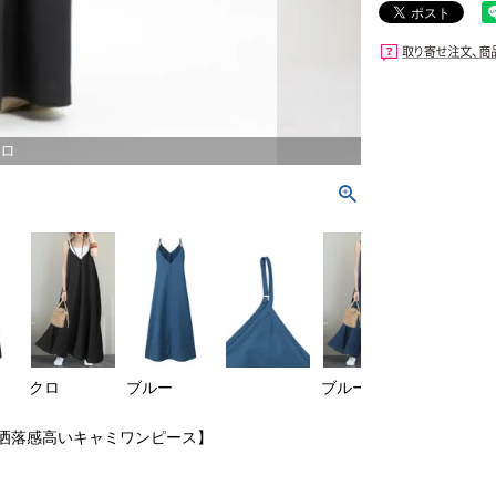
ロ
クロ
ブルー
ブルー
ブルー
洒落感高いキャミワンピース】