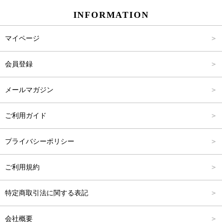
INFORMATION
パンツ
Carina Select
M
2,001円～4,000円
マイページ
アウター
Carina Outlet
L
4,001円～6,000円
会員登録
アクセサリー
FREE
6,001円～8,000円
メールマガジン
8,001円～10,000円
ご利用ガイド
10,001円～15,000円
プライバシーポリシー
15,001円～20,000円
ご利用規約
20,001円～25,000円
特定商取引法に関する表記
25,001円～
会社概要