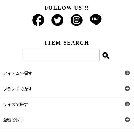
FOLLOW US!!!
ITEM SEARCH
アイテムで探す
全アイテム
ブランドで探す
トップス
AT
サイズで探す
ワンピース
Rewde
SS
金額で探す
スカート
Carina Beauty
S
～2,000円