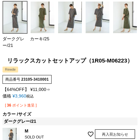
ダークグレ
カーキ/25
ー/21
リラックスカットセットアップ（1R05-M06223）
Rewde
商品番号
23105-3410001
【64%OFF】
¥
11,000
⇒
価格
¥
3,960
税込
[
36
ポイント進呈 ]
カラー
サイズ
ダークグレー/21
M
再入荷お知らせ
SOLD OUT