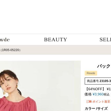
R05-05220）
バック
Rewde
商品番号
23105-
【64%OFF】
¥
1
価格
¥
3,960
税込
[
36
ポイント進呈 
カラー
サイズ