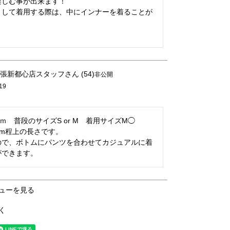
しむ事が出来ます！

として着用する際は、中にインナーを着ることが
張新都心店スタッフ
54
非公開
19
ｍ　普段のサイズS or M　着用サイズM◯

cm程上の長さです。

ので、ボトムにパンツを合わせてカジュアルに着
ができます。
ューを見る
く