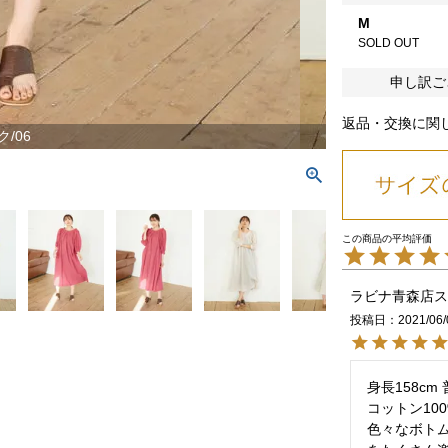
M
SOLD OUT
申し訳ご
返品・交換に関
/06
ラビナ青森店ス
投稿日
2021/06/
身長158cm
コットン10
色々なボト