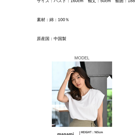
サイズ：バスト：160cm 袖丈：50cm 裾囲：188c
素材：綿：100％
原産国：中国製
MODEL