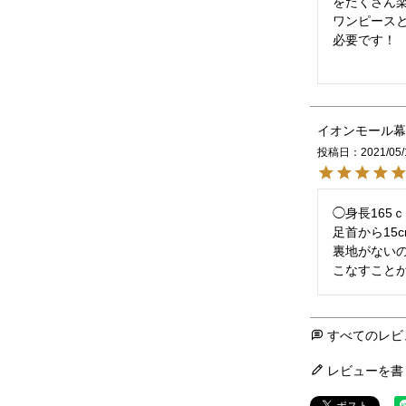
をたくさん楽
ワンピース
必要です！

イオンモール幕
投稿日
2021/05/
◯身長165ｃ
足首から15
裏地がない
こなすこと
すべてのレビ
レビューを書