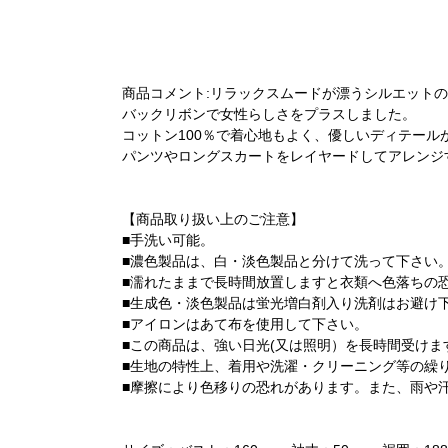
商品コメント:リラックスムードが漂うシルエット
バックリボンで女性らしさをプラスしました。
コットン100％で着心地もよく、優しいディテール
パンツやロングスカートをレイヤードしてアレンジ
【商品取り扱い上のご注意】
■手洗い可能。
■濃色製品は、白・淡色製品と分けて洗って下さい
■濡れたままで長時間放置しますと衣類へ色落ちの
■生成色・淡色製品は蛍光増白剤入り洗剤はお避け
■アイロンはあて布を使用して下さい。
■この商品は、強い日光(又は照明）を長時間受け
■生地の特性上、着用や洗濯・クリーニング等の繰
■摩擦により色移りの恐れがあります。また、雨や