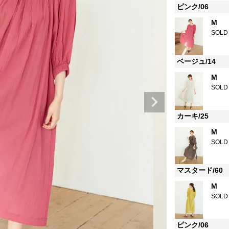
ピンク/06
M
SOLD
ベージュ/14
M
SOLD
カーキ/25
M
SOLD
マスタード/60
M
SOLD
ピンク/06