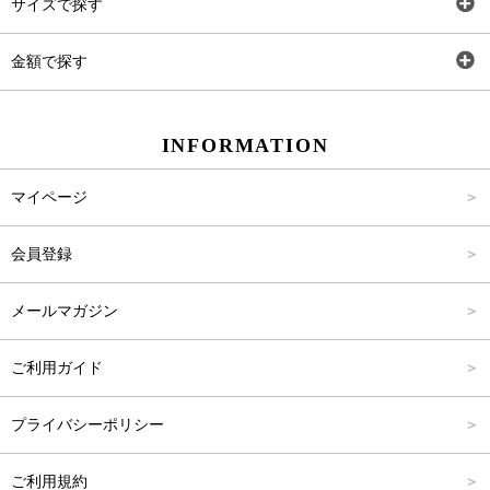
サイズで探す
ワンピース
Rewde
SS
金額で探す
スカート
Carina Beauty
S
～2,000円
INFORMATION
パンツ
Carina Select
M
2,001円～4,000円
マイページ
アウター
Carina Outlet
L
4,001円～6,000円
会員登録
アクセサリー
FREE
6,001円～8,000円
メールマガジン
8,001円～10,000円
ご利用ガイド
10,001円～15,000円
プライバシーポリシー
15,001円～20,000円
ご利用規約