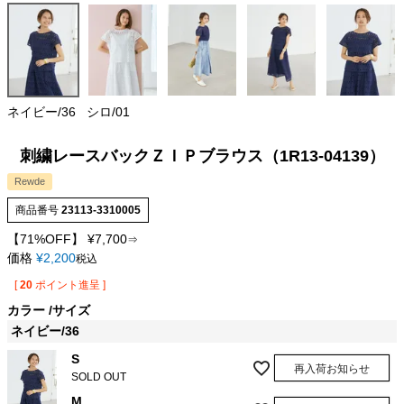
ネイビー/36
シロ/01
刺繍レースバックＺＩＰブラウス（1R13-04139）
Rewde
商品番号
23113-3310005
【71%OFF】
¥
7,700
⇒
価格
¥
2,200
税込
[
20
ポイント進呈 ]
カラー
サイズ
ネイビー/36
S
再入荷お知らせ
SOLD OUT
M