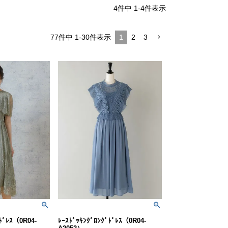
4
件中
1
-
4
件表示
77
件中
1
-
30
件表示
1
2
3
ﾄﾞﾚｽ（0R04-
ﾚｰｽﾄﾞｯｷﾝｸﾞﾛﾝｸﾞﾄﾞﾚｽ（0R04-