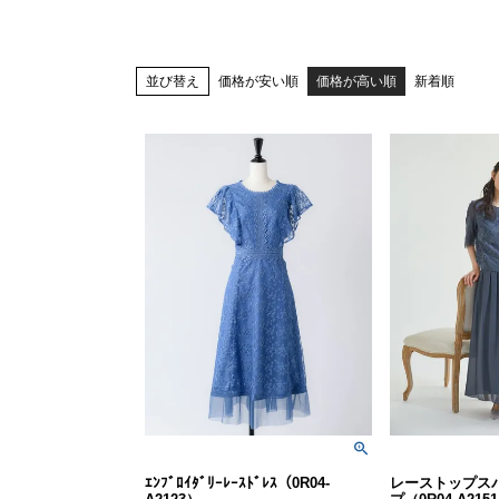
並び替え
価格が安い順
価格が高い順
新着順
ｴﾝﾌﾞﾛｲﾀﾞﾘｰﾚｰｽﾄﾞﾚｽ（0R04-
レーストップス