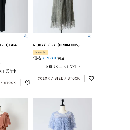
ﾞﾚｽ（0R04-
ﾚｰｽﾛﾝｸﾞﾄﾞﾚｽ（0R04-D005）
Rewde
価格
¥
19,800
税込
込
入荷リクエスト受付中
スト受付中