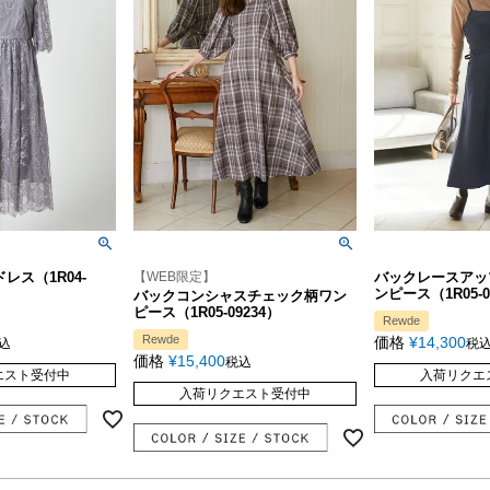
レス（1R04-
【WEB限定】
バックレースアッ
ンピース（1R05-0
バックコンシャスチェック柄ワン
ピース（1R05-09234）
Rewde
Rewde
価格
¥
14,300
込
税
価格
¥
15,400
税込
エスト受付中
入荷リクエ
入荷リクエスト受付中