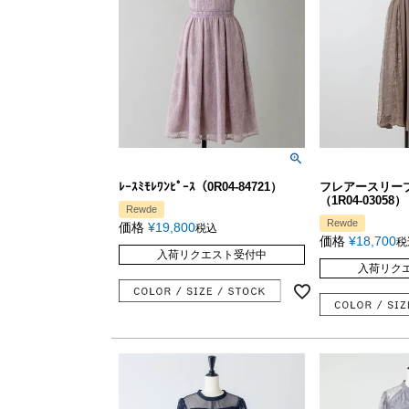
ﾚｰｽﾐﾓﾚﾜﾝﾋﾟｰｽ（0R04-84721）
フレアースリー
（1R04-03058）
Rewde
Rewde
価格
¥
19,800
税込
価格
¥
18,700
税
入荷リクエスト受付中
入荷リク