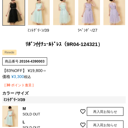
ﾐﾝﾄｸﾞﾘｰﾝ/39
ﾗﾍﾞﾝﾀﾞｰ/27
ﾘﾎﾞﾝ付ﾁｭｰﾙﾄﾞﾚｽ（9R04-124321）
Rewde
商品番号
20104-4390003
【83%OFF】
¥
19,800
⇒
価格
¥
3,300
税込
[
30
ポイント進呈 ]
カラー
サイズ
ﾐﾝﾄｸﾞﾘｰﾝ/39
M
再入荷お知らせ
SOLD OUT
L
再入荷お知らせ
SOLD OUT