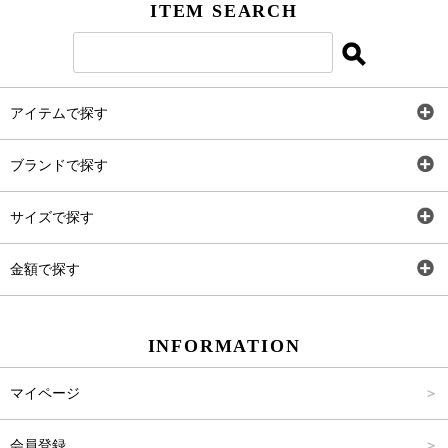
ITEM SEARCH
アイテムで探す
全アイテム
ブランドで探す
トップス
AT
サイズで探す
ワンピース
Rewde
SS
金額で探す
スカート
Carina Beauty
S
～2,000円
INFORMATION
パンツ
Carina Select
M
2,001円～4,000円
マイページ
アウター
Carina Outlet
L
4,001円～6,000円
会員登録