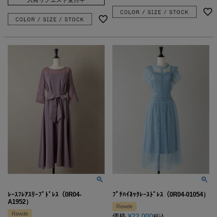
ﾚｰｽﾌﾚｱｽﾘｰﾌﾞﾄﾞﾚｽ（0R04-
ﾌﾟﾁﾊｲﾈｯｸﾚｰｽﾄﾞﾚｽ（0R04-01054）
A1952）
Rewde
Rewde
価格
¥
22,000
税込