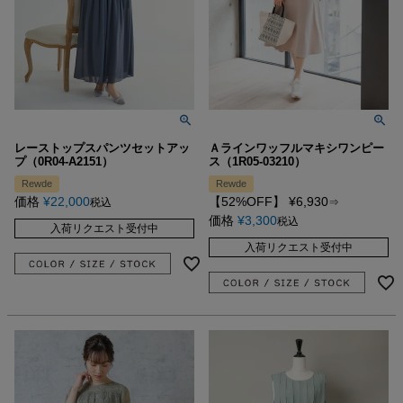
レーストップスパンツセットアッ
Ａラインワッフルマキシワンピー
プ（0R04-A2151）
ス（1R05-03210）
Rewde
Rewde
価格
¥
22,000
【52%OFF】
¥
6,930
税込
⇒
価格
¥
3,300
税込
入荷リクエスト受付中
入荷リクエスト受付中