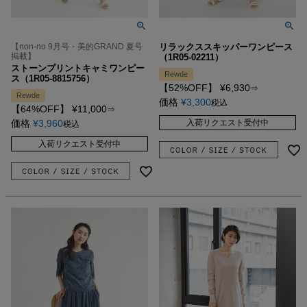
【non-no 9月号・美的GRAND 夏号
リラックススキッパーワンピース
掲載】
（1R05-02211）
ストーンプリントキャミワンピー
Rewde
ス（1R05-8815756）
【52%OFF】
¥
6,930
⇒
Rewde
価格
¥
3,300
税込
【64%OFF】
¥
11,000
⇒
価格
¥
3,960
入荷リクエスト受付中
税込
入荷リクエスト受付中