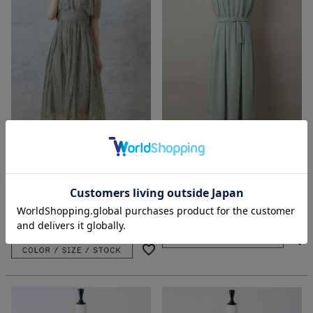
ﾗｯｾﾙ袖総ﾚｰｽﾛﾝｸﾞﾄﾞﾚｽ（0R04-
ﾍﾞﾙﾄ付ﾌﾟﾘｰﾂﾄﾞﾚｽ（0R04-D207）
A2125）
Rewde
Rewde
価格
¥
20,900
税込
価格
¥
22,000
税込
入荷リクエスト受付中
入荷リクエスト受付中