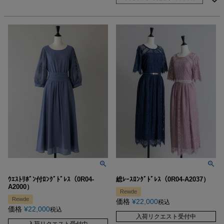
ｳｴｽﾄﾘﾎﾞﾝ付ﾛﾝｸﾞﾄﾞﾚｽ（0R04-
総ﾚｰｽﾛﾝｸﾞﾄﾞﾚｽ（0R04-A2037）
A2000）
Rewde
Rewde
価格
¥
22,000
税込
価格
¥
22,000
税込
入荷リクエスト受付中
入荷リクエスト受付中