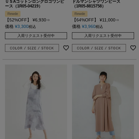
ＵＳAコットンロングロゴワンピ
ドルマンシャツワンピース
ース（1R05-04219）
（1R05-8815758）
Rewde
Rewde
【52%OFF】
¥
6,930
【64%OFF】
¥
11,000
⇒
⇒
価格
¥
3,300
価格
¥
3,960
税込
税込
入荷リクエスト受付中
入荷リクエスト受付中