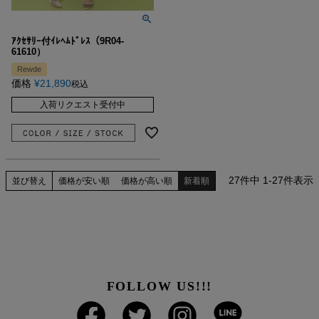
ｱｸｾｻﾘｰ付ｲﾚﾍﾑﾄﾞﾚｽ（9R04-
61610）
Rewde
価格
¥
21,890
税込
入荷リクエスト受付中
27
件中
1
-
27
件表示
並び替え
価格が安い順
価格が高い順
新着順
FOLLOW US!!!