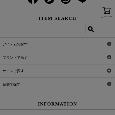
カートへ
ITEM SEARCH
アイテムで探す
全アイテム
ブランドで探す
トップス
AT
サイズで探す
ワンピース
Rewde
SS
金額で探す
スカート
Carina Beauty
S
～2,000円
INFORMATION
パンツ
Carina Select
M
2,001円～4,000円