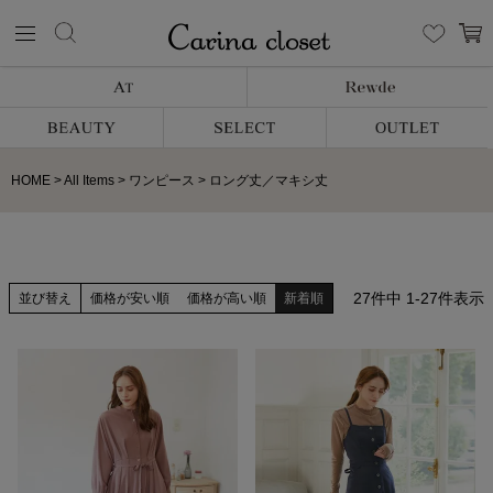
HOME
All Items
ワンピース
ロング丈／マキシ丈
27
件中
1
-
27
件表示
並び替え
価格が安い順
価格が高い順
新着順