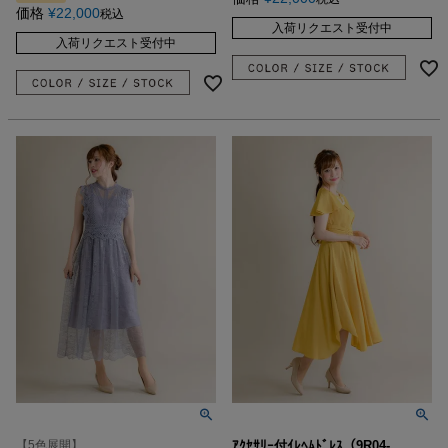
価格
¥
22,000
税込
入荷リクエスト受付中
入荷リクエスト受付中
【5色展開】
ｱｸｾｻﾘｰ付ｲﾚﾍﾑﾄﾞﾚｽ（9R04-