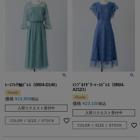
ﾚｰｽﾌﾚｱ袖ﾄﾞﾚｽ（0R04-D140）
ｴﾝﾌﾞﾛｲﾀﾞﾘｰﾚｰｽﾄﾞﾚｽ（0R04-
A2123）
Rewde
Rewde
価格
¥
19,800
税込
価格
¥
23,100
税込
入荷リクエスト受付中
入荷リクエスト受付中