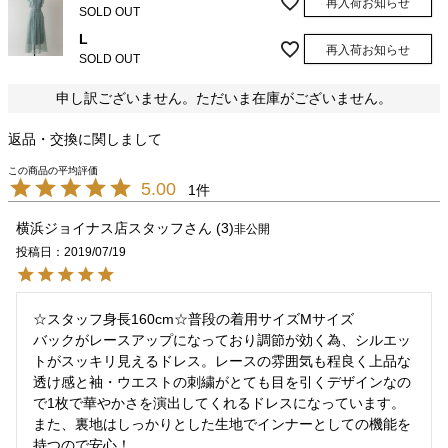
再入荷お知らせ
SOLD OUT
L
再入荷お知らせ
SOLD OUT
申し訳ございません。ただいま在庫がございません。
返品・交換に関しまして
5.00
1
横浜ジョイナス店スタッフ
3
非公開
投稿日
2019/07/19
☆スタッフ身長160cm☆普段の着用サイズMサイズ

バックがレースアップになっており調節が効く為、シルエッ
トがスッキリ見えるドレス。レースの雰囲気も程良く上品な
透け感と袖・ウエストの刺繍がとても目を引くデザインなの
で1枚で華やかさを演出してくれるドレスになっています。

また、裏地はしっかりとした生地でインナーとしての機能を
持つので安心！
