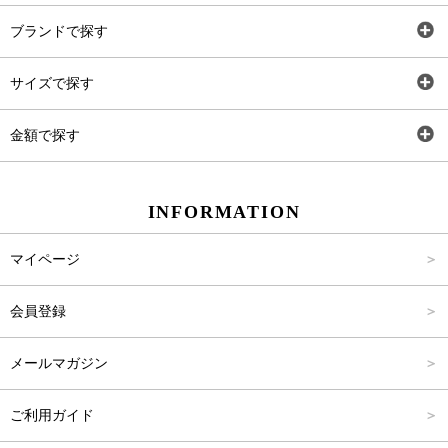
全アイテム
ブランドで探す
トップス
AT
サイズで探す
ワンピース
Rewde
SS
金額で探す
スカート
Carina Beauty
S
～2,000円
INFORMATION
パンツ
Carina Select
M
2,001円～4,000円
マイページ
アウター
Carina Outlet
L
4,001円～6,000円
会員登録
アクセサリー
FREE
6,001円～8,000円
メールマガジン
8,001円～10,000円
ご利用ガイド
10,001円～15,000円