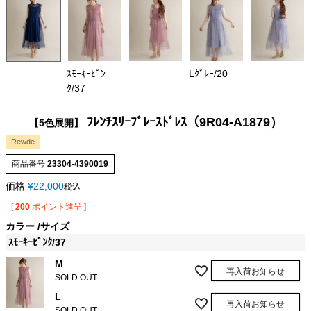
ｽﾓｰｷｰﾋﾟﾝ
Lｸﾞﾚｰ/20
ｸ/37
ﾌﾚﾝﾁｽﾘｰﾌﾞﾚｰｽﾄﾞﾚｽ（9R04-A1879）
【5色展開】
Rewde
商品番号
23304-4390019
価格
¥
22,000
税込
[
200
ポイント進呈 ]
カラー
サイズ
ｽﾓｰｷｰﾋﾟﾝｸ/37
M
再入荷お知らせ
SOLD OUT
L
再入荷お知らせ
SOLD OUT