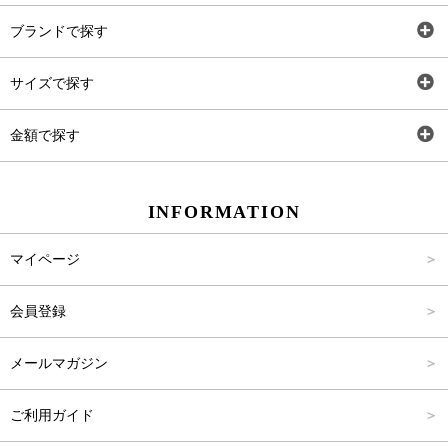
全アイテム
ブランドで探す
トップス
AT
サイズで探す
ワンピース
Rewde
SS
金額で探す
スカート
Carina Beauty
S
～2,000円
INFORMATION
パンツ
Carina Select
M
2,001円～4,000円
マイページ
アウター
Carina Outlet
L
4,001円～6,000円
会員登録
アクセサリー
FREE
6,001円～8,000円
メールマガジン
8,001円～10,000円
ご利用ガイド
10,001円～15,000円