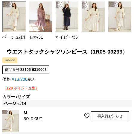
ベージュ/14
モカ/31
ネイビー/36
ウエストタックシャツワンピース（1R05-09233）
Rewde
商品番号
23105-6310003
価格
¥
13,200
税込
[
120
ポイント進呈 ]
カラー
サイズ
ベージュ/14
M
再入荷お知らせ
SOLD OUT