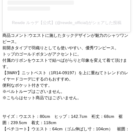
Rewde ルゥデ【公式】(@rewde_official)がシェアした投稿
商品コメント:ウエストに施したタックデザインが魅力のシャツワン
ピース。
前開きタイプで羽織りとしても使いやすい、優秀ワンピース。
トップのゴールドボタンがアクセントに。
付属のリボンをウエストで結べばがらりと印象を変えて着て頂けま
す。
【3WAY】ニットベスト（1R14-09197）
を上に重ねてトレンドのレ
イヤードコーデにするのもおすすめ。
便利なポケット付きです。
※ベルトループはございません。
※こちらはセット商品ではございません。
サイズ：ウエスト：80cm ヒップ：142.7cm 裄丈：68cm 裾
囲：239.5cm 着丈：118cm
【ペチコート】ウエスト：64cm（ゴム伸ばし寸：104cm） 裾囲：