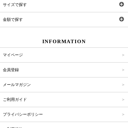
トップス
AT
サイズで探す
ワンピース
Rewde
SS
金額で探す
スカート
Carina Beauty
S
～2,000円
INFORMATION
パンツ
Carina Select
M
2,001円～4,000円
マイページ
アウター
Carina Outlet
L
4,001円～6,000円
会員登録
アクセサリー
FREE
6,001円～8,000円
メールマガジン
8,001円～10,000円
ご利用ガイド
10,001円～15,000円
プライバシーポリシー
15,001円～20,000円