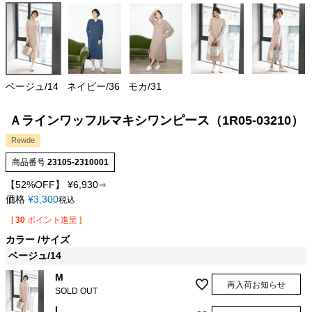
ベージュ/14
ネイビー/36
モカ/31
Ａラインワッフルマキシワンピース（1R05-03210）
Rewde
商品番号
23105-2310001
【52%OFF】
¥
6,930
⇒
価格
¥
3,300
税込
[
30
ポイント進呈 ]
カラー
サイズ
ベージュ/14
M
再入荷お知らせ
SOLD OUT
L