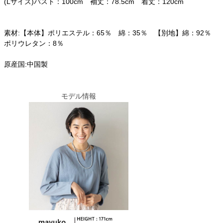
(Lサイズ)バスト：100cm 袖丈：78.5cm 着丈：120cm
素材:【本体】ポリエステル：65％ 綿：35％ 【別地】綿：92％
ポリウレタン：8％
原産国:中国製
モデル情報