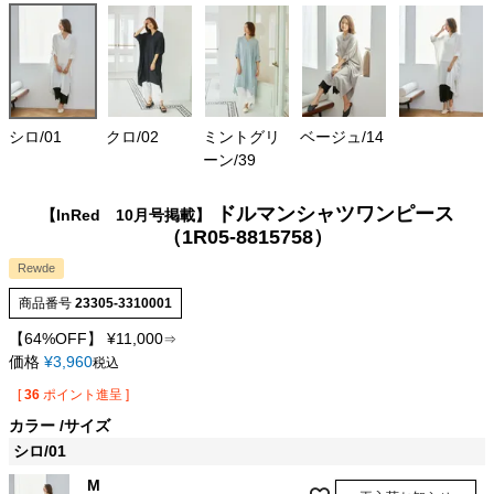
シロ/01
クロ/02
ミントグリ
ベージュ/14
ーン/39
ドルマンシャツワンピース
【InRed 10月号掲載】
（1R05-8815758）
Rewde
商品番号
23305-3310001
【64%OFF】
¥
11,000
⇒
価格
¥
3,960
税込
[
36
ポイント進呈 ]
カラー
サイズ
シロ/01
M