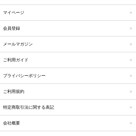
パンツ
Carina Select
M
2,001円～4,000円
マイページ
アウター
Carina Outlet
L
4,001円～6,000円
会員登録
アクセサリー
FREE
6,001円～8,000円
メールマガジン
8,001円～10,000円
ご利用ガイド
10,001円～15,000円
プライバシーポリシー
15,001円～20,000円
ご利用規約
20,001円～25,000円
特定商取引法に関する表記
25,001円～
会社概要