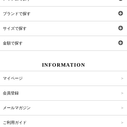
全アイテム
ブランドで探す
トップス
AT
サイズで探す
ワンピース
Rewde
SS
金額で探す
スカート
Carina Beauty
S
～2,000円
INFORMATION
パンツ
Carina Select
M
2,001円～4,000円
マイページ
アウター
Carina Outlet
L
4,001円～6,000円
会員登録
アクセサリー
FREE
6,001円～8,000円
メールマガジン
8,001円～10,000円
ご利用ガイド