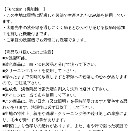
【Function（機能性）】
・この生地は環境に配慮した製法で生産されたUSA綿を使用してい
ます。
・太陽光中の紫外線を通しにくく触るとひんやり感じる接触冷感加
工を施した機能付きです。
・ご家庭の洗濯機でも気軽にお洗濯できます。
【商品取り扱い上のご注意】
■お洗濯可能。
■濃色商品は、白・淡色製品と分けて洗って下さい。
■クリーニングネットを使用して下さい。
■濡れたままで長時間放置しますと衣類への色落ちの恐れがあります
ので、ご注意下さい。
■生成色・淡色商品は蛍光増白剤入り洗剤は避けて下さい。
■アイロンは、当て布を使用して下さい。
■この商品は。強い日光（又は照明）を長時間受けますと変色する恐
れがあります。洗濯後は必ず日陰干しして下さい。
■生地の特性上、着用や洗濯・クリーニング等の繰り返しの摩擦によ
り、毛玉が発生する事があります。
■摩擦により色移りの恐れがあります。また、雨や汗で湿った状態で