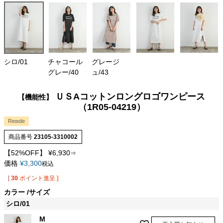
シロ/01
チャコール
グレージ
グレー/40
ュ/43
ＵＳAコットンロングロゴワンピース
【機能性】
（1R05-04219）
Rewde
商品番号
23105-3310002
【52%OFF】
¥
6,930
⇒
価格
¥
3,300
税込
[
30
ポイント進呈 ]
カラー
サイズ
シロ/01
M