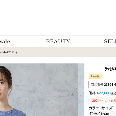
0R04-A2125）
ﾗｯｾﾙ
Rewde
商品番号
23304-
価格
¥
22,000
税
[
200
ポイント進呈
カラー
サイズ
ﾀﾞｰｸﾌﾞﾙｰ/48