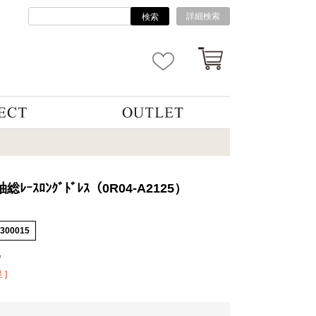
詳細検索
検索
袖総ﾚｰｽﾛﾝｸﾞﾄﾞﾚｽ（0R04-A2125）
4300015
込
 ]