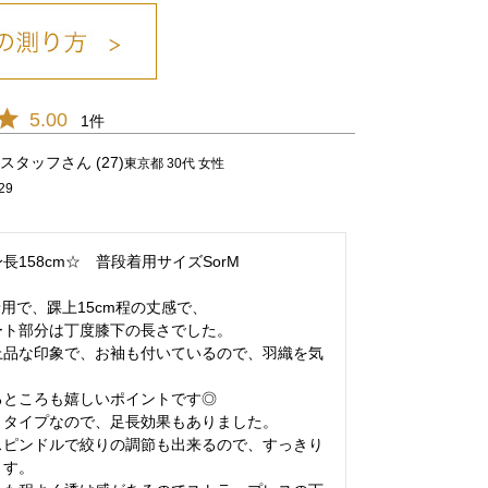
5.00
1
ｶｰｷ/25
スタッフ
27
東京都
30代
女性
29
長158cm☆　普段着用サイズSorM

用で、踝上15cm程の丈感で、

ト部分は丁度膝下の長さでした。

上品な印象で、お袖も付いているので、羽織を気
ところも嬉しいポイントです◎

タイプなので、足長効果もありました。

スピンドルで絞りの調節も出来るので、すっきり
す。
