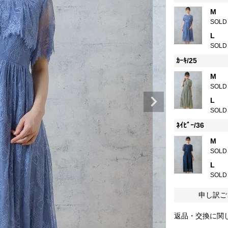
M
SOLD
L
SOLD
ｶｰｷ/25
M
SOLD
L
SOLD
ﾈｲﾋﾞｰ/36
M
SOLD
L
SOLD
申し訳ご
返品・交換に関