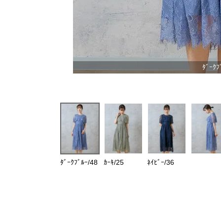
ﾀﾞｰｸﾌ
ﾀﾞｰｸﾌﾞﾙｰ/48
ｶｰｷ/25
ﾈｲﾋﾞｰ/36