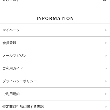
スカート
Carina Beauty
S
～2,000円
INFORMATION
パンツ
Carina Select
M
2,001円～4,000円
マイページ
アウター
Carina Outlet
L
4,001円～6,000円
会員登録
アクセサリー
FREE
6,001円～8,000円
メールマガジン
8,001円～10,000円
ご利用ガイド
10,001円～15,000円
プライバシーポリシー
15,001円～20,000円
ご利用規約
20,001円～25,000円
特定商取引法に関する表記