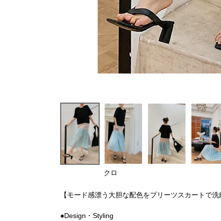
クロ
【モード感漂う大胆な配色をプリーツスカートで洗
●Design・Styling