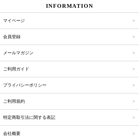
INFORMATION
パンツ
Carina Select
M
2,001円～4,000円
マイページ
アウター
Carina Outlet
L
4,001円～6,000円
会員登録
アクセサリー
FREE
6,001円～8,000円
メールマガジン
8,001円～10,000円
ご利用ガイド
10,001円～15,000円
プライバシーポリシー
15,001円～20,000円
ご利用規約
20,001円～25,000円
特定商取引法に関する表記
25,001円～
会社概要