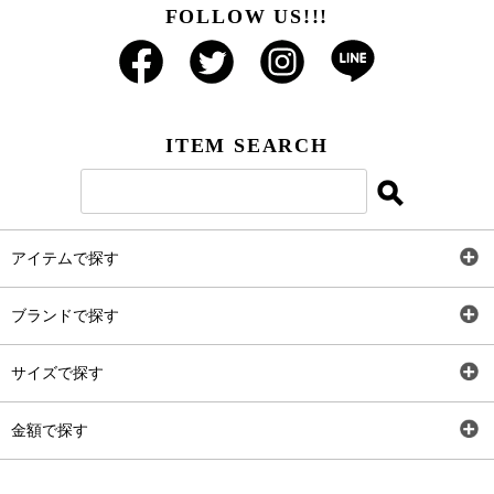
FOLLOW US!!!
ITEM SEARCH
アイテムで探す
全アイテム
ブランドで探す
トップス
AT
サイズで探す
ワンピース
Rewde
SS
金額で探す
スカート
Carina Beauty
S
～2,000円