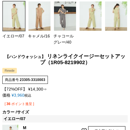
イエロー/07
キャメル/16
チャコール
グレー/40
リネンライクイージーセットアッ
【ハンドウォッシュ】
プ（1R05-8219902）
Rewde
商品番号
23305-3310003
【72%OFF】
¥
14,300
⇒
価格
¥
3,960
税込
[
36
ポイント進呈 ]
カラー
サイズ
イエロー/07
M