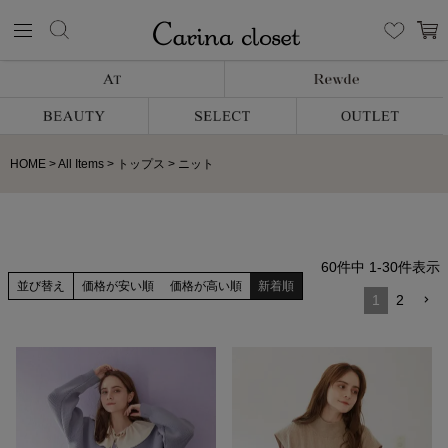
HOME
All Items
トップス
ニット
60
件中
1
-
30
件表示
並び替え
価格が安い順
価格が高い順
新着順
1
2