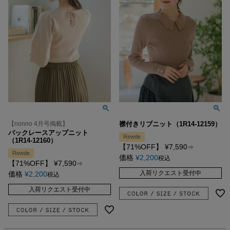
【nonno 4月号掲載】
襟付きリブニット（1R14-12159）
バックレースアップニット
Rewde
（1R14-12160）
【71%OFF】
¥
7,590
⇒
Rewde
価格
¥
2,200
税込
【71%OFF】
¥
7,590
⇒
入荷リクエスト受付中
価格
¥
2,200
税込
入荷リクエスト受付中