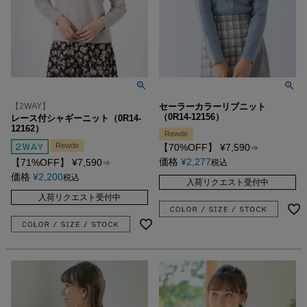
【2WAY】
セーラーカラーリブニット
（0R14-12156）
レース付シャギーニット（0R14-
12162）
Rewde
Rewde
【70%OFF】
¥
7,590
⇒
価格
¥
2,277
【71%OFF】
¥
7,590
税込
⇒
価格
¥
2,200
税込
入荷リクエスト受付中
入荷リクエスト受付中