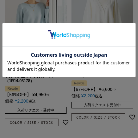
【サステナブル】
ＢＩＧカーディガン（1R14-
02177）
ドルマンニットプルオーバー
（1R14-03178）
Rewde
Rewde
【67%OFF】
¥
6,600
⇒
【56%OFF】
¥
4,950
⇒
価格
¥
2,200
税込
価格
¥
2,200
税込
入荷リクエスト受付中
入荷リクエスト受付中