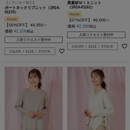
【シアバター加工】
異素材ＭＩＸニット
（1R14-01161）
ボートネックリブニット（1R14-
01170）
Rewde
Rewde
【67%OFF】
¥
6,600
⇒
【56%OFF】
¥
4,950
⇒
価格
¥
2,200
税込
価格
¥
2,200
税込
入荷リクエスト受付中
入荷リクエスト受付中