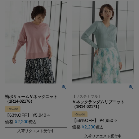
袖ボリュームＶネックニット
【サステナブル】
（1R14-02176）
Ｖネックランダムリブニット
（1R14-02171）
Rewde
Rewde
【63%OFF】
¥
5,940
⇒
【56%OFF】
¥
4,950
⇒
価格
¥
2,200
税込
価格
¥
2,200
税込
入荷リクエスト受付中
入荷リクエスト受付中