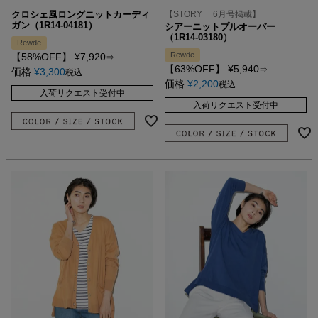
クロシェ風ロングニットカーディ
【STORY 6月号掲載】
ガン（1R14-04181）
シアーニットプルオーバー
（1R14-03180）
Rewde
Rewde
【58%OFF】
¥
7,920
⇒
【63%OFF】
¥
5,940
⇒
価格
¥
3,300
税込
価格
¥
2,200
税込
入荷リクエスト受付中
入荷リクエスト受付中