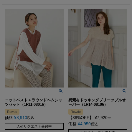
ニットベスト＋ラウンドヘムシャ
異素材ドッキングプリーツプルオ
ツセット（1R11-08016）
ーバー（1R14-08196）
Rewde
Rewde
価格
¥
8,910
【38%OFF】
¥
7,920
税込
⇒
価格
¥
4,950
税込
入荷リクエスト受付中