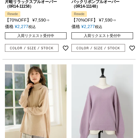
片畦リラックスプルオーバー
バックリボンプルオーバー
（0R14-11158）
（0R14-11148）
Rewde
Rewde
【70%OFF】
¥
7,590
【70%OFF】
¥
7,590
⇒
⇒
価格
¥
2,277
価格
¥
2,277
税込
税込
入荷リクエスト受付中
入荷リクエスト受付中