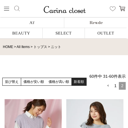
HOME
All Items
トップス
ニット
60
件中
31
-
60
件表示
並び替え
価格が安い順
価格が高い順
新着順
1
2