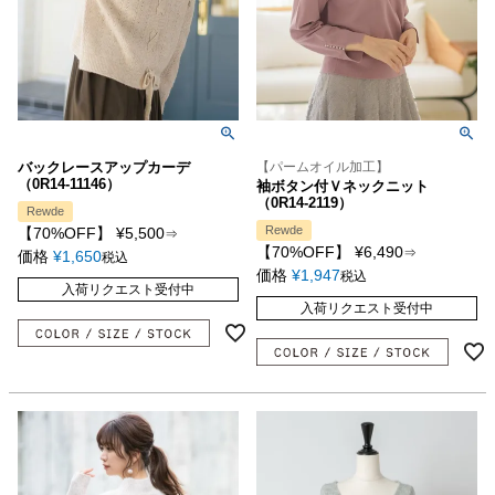
バックレースアップカーデ
【パームオイル加工】
（0R14-11146）
袖ボタン付Ｖネックニット
（0R14-2119）
Rewde
Rewde
【70%OFF】
¥
5,500
⇒
【70%OFF】
¥
6,490
⇒
価格
¥
1,650
税込
価格
¥
1,947
税込
入荷リクエスト受付中
入荷リクエスト受付中