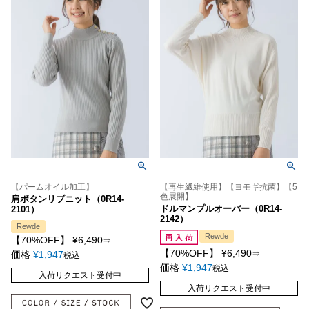
【パームオイル加工】
【再生繊維使用】【ヨモギ抗菌】【5
色展開】
肩ボタンリブニット（0R14-
ドルマンプルオーバー（0R14-
2101）
2142）
Rewde
Rewde
【70%OFF】
¥
6,490
⇒
【70%OFF】
¥
6,490
価格
¥
1,947
⇒
税込
価格
¥
1,947
税込
入荷リクエスト受付中
入荷リクエスト受付中