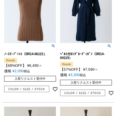
ﾉｰｽﾘｰﾌﾞﾆｯﾄ（0R14-06121）
ﾍﾞﾙﾄ付ﾛﾝｸﾞｶｰﾃﾞｨｶﾞﾝ（0R14-
04119）
Rewde
Rewde
【68%OFF】
¥
6,490
⇒
【57%OFF】
¥
7,590
⇒
価格
¥
2,090
税込
価格
¥
3,300
税込
入荷リクエスト受付中
入荷リクエスト受付中