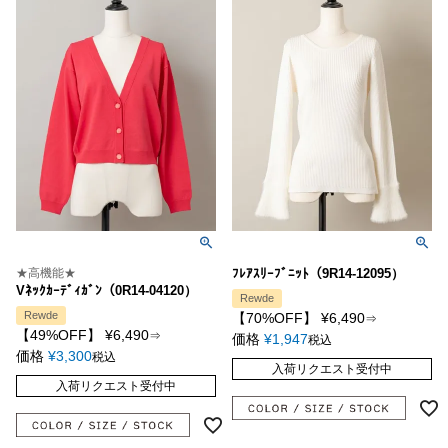
★高機能★
ﾌﾚｱｽﾘｰﾌﾞﾆｯﾄ（9R14-12095）
Vﾈｯｸｶｰﾃﾞｨｶﾞﾝ（0R14-04120）
Rewde
Rewde
【70%OFF】
¥
6,490
⇒
【49%OFF】
¥
6,490
⇒
価格
¥
1,947
税込
価格
¥
3,300
税込
入荷リクエスト受付中
入荷リクエスト受付中