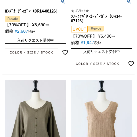
ﾛﾝｸﾞｶｰﾃﾞｨｶﾞﾝ（0R14-08126）
★UVｶｯﾄ★
ｼｱｰｺﾝﾊﾟｸﾄｶｰﾃﾞｨｶﾞﾝ（0R14-
Rewde
07123）
【70%OFF】
¥
8,690
⇒
Rewde
価格
¥
2,607
税込
【70%OFF】
¥
6,490
⇒
入荷リクエスト受付中
価格
¥
1,947
税込
入荷リクエスト受付中