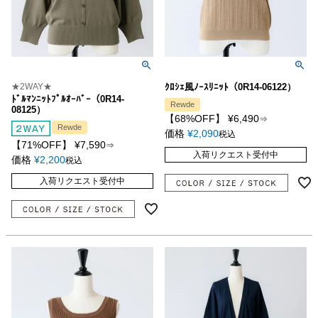
★2WAY★
ｸﾛｼｪ風ﾉｰｽﾘﾆｯﾄ（0R14-06122）
ﾄﾞﾙﾏﾝﾆｯﾄﾌﾟﾙｵｰﾊﾞｰ（0R14-
Rewde
08125）
【68%OFF】
¥
6,490
⇒
Rewde
価格
¥
2,090
税込
【71%OFF】
¥
7,590
⇒
入荷リクエスト受付中
価格
¥
2,200
税込
入荷リクエスト受付中