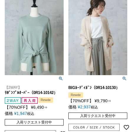
【2WAY】
BIGｶｰﾃﾞｨｶﾞﾝ（0R14-10130）
ﾘﾎﾞﾝﾌﾟﾙｵｰﾊﾞｰ（0R14-10142）
Rewde
Rewde
【70%OFF】
¥
9,790
⇒
価格
¥
2,937
【70%OFF】
¥
6,490
税込
⇒
価格
¥
1,947
税込
入荷リクエスト受付中
入荷リクエスト受付中