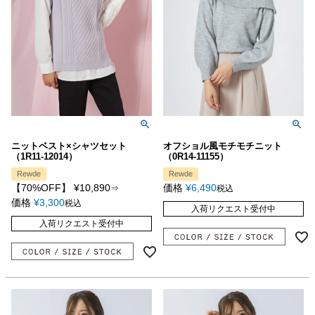
ニットベスト×シャツセット
オフショル風モチモチニット
（1R11-12014）
（0R14-11155）
Rewde
Rewde
【70%OFF】
¥
10,890
価格
¥
6,490
⇒
税込
価格
¥
3,300
税込
入荷リクエスト受付中
入荷リクエスト受付中