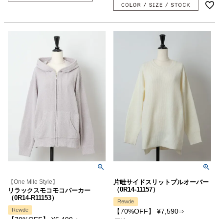
【One Mile Style】
片畦サイドスリットプルオーバー
（0R14-11157）
リラックスモコモコパーカー
（0R14-R11153）
Rewde
Rewde
【70%OFF】
¥
7,590
⇒