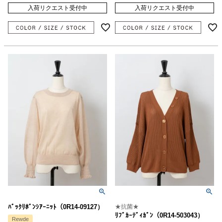
入荷リクエスト受付中
入荷リクエスト受付中
ﾊﾞｯｸﾘﾎﾞﾝｼｱｰﾆｯﾄ（0R14-09127）
★抗菌★
ﾘﾌﾞｶｰﾃﾞｨｶﾞﾝ（0R14-503043）
Rewde