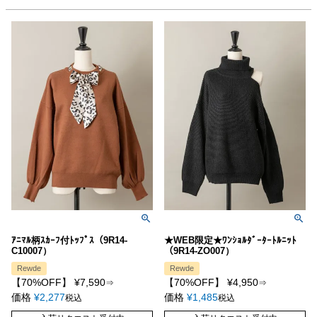
ｱﾆﾏﾙ柄ｽｶｰﾌ付ﾄｯﾌﾟｽ（9R14-
★WEB限定★ﾜﾝｼｮﾙﾀﾞｰﾀｰﾄﾙﾆｯﾄ
C10007）
（9R14-ZO007）
Rewde
Rewde
【70%OFF】
¥
7,590
【70%OFF】
¥
4,950
⇒
⇒
価格
¥
2,277
価格
¥
1,485
税込
税込