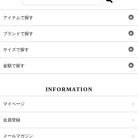
アイテムで探す
全アイテム
ブランドで探す
トップス
AT
サイズで探す
ワンピース
Rewde
SS
金額で探す
スカート
Carina Beauty
S
～2,000円
INFORMATION
パンツ
Carina Select
M
2,001円～4,000円
マイページ
アウター
Carina Outlet
L
4,001円～6,000円
会員登録
アクセサリー
FREE
6,001円～8,000円
メールマガジン