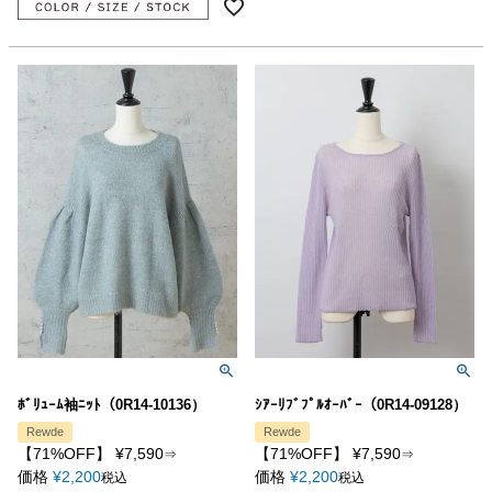
ﾎﾞﾘｭｰﾑ袖ﾆｯﾄ（0R14-10136）
ｼｱｰﾘﾌﾞﾌﾟﾙｵｰﾊﾞｰ（0R14-09128）
Rewde
Rewde
【71%OFF】
¥
7,590
【71%OFF】
¥
7,590
⇒
⇒
価格
¥
2,200
価格
¥
2,200
税込
税込