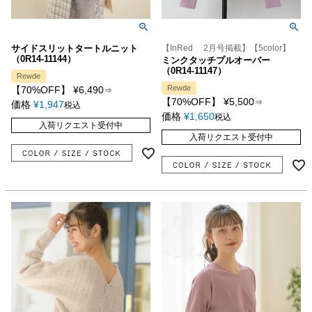
サイドスリットタートルニット
【InRed 2月号掲載】【5color】
（0R14-11144）
ミンクタッチプルオーバー
（0R14-11147）
Rewde
Rewde
【70%OFF】
¥
6,490
⇒
【70%OFF】
¥
5,500
⇒
価格
¥
1,947
税込
価格
¥
1,650
税込
入荷リクエスト受付中
入荷リクエスト受付中