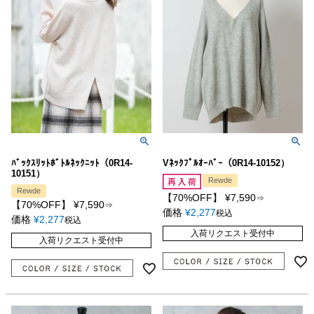
ﾊﾞｯｸｽﾘｯﾄﾎﾞﾄﾙﾈｯｸﾆｯﾄ（0R14-
Vﾈｯｸﾌﾟﾙｵｰﾊﾞｰ（0R14-10152）
10151）
Rewde
Rewde
【70%OFF】
¥
7,590
⇒
【70%OFF】
¥
7,590
⇒
価格
¥
2,277
税込
価格
¥
2,277
税込
入荷リクエスト受付中
入荷リクエスト受付中