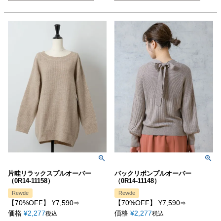
片畦リラックスプルオーバー
バックリボンプルオーバー
（0R14-11158）
（0R14-11148）
Rewde
Rewde
【70%OFF】
¥
7,590
【70%OFF】
¥
7,590
⇒
⇒
価格
¥
2,277
価格
¥
2,277
税込
税込