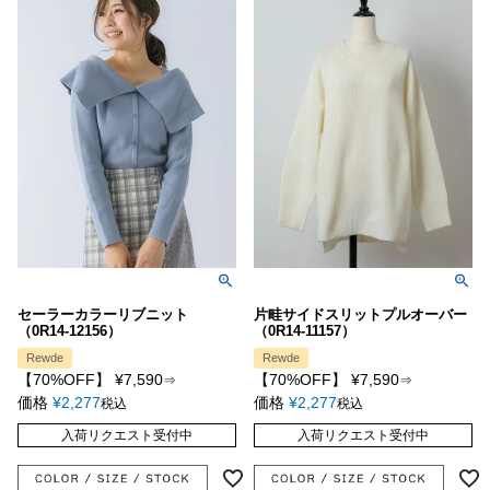
セーラーカラーリブニット
片畦サイドスリットプルオーバー
（0R14-12156）
（0R14-11157）
Rewde
Rewde
【70%OFF】
¥
7,590
【70%OFF】
¥
7,590
⇒
⇒
価格
¥
2,277
価格
¥
2,277
税込
税込
入荷リクエスト受付中
入荷リクエスト受付中