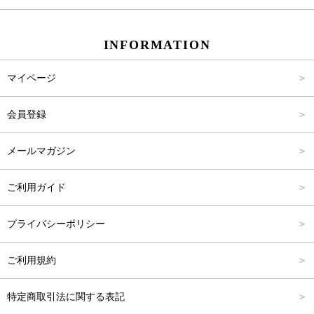
スカート
Carina Beauty
S
～2,000円
INFORMATION
パンツ
Carina Select
M
2,001円～4,000円
マイページ
アウター
Carina Outlet
L
4,001円～6,000円
会員登録
アクセサリー
FREE
6,001円～8,000円
メールマガジン
8,001円～10,000円
ご利用ガイド
10,001円～15,000円
プライバシーポリシー
15,001円～20,000円
ご利用規約
20,001円～25,000円
特定商取引法に関する表記
25,001円～