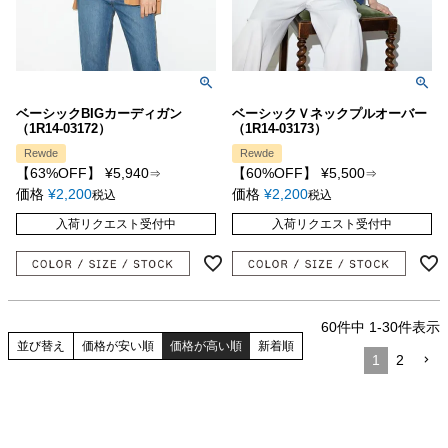
ベーシックBIGカーディガン
ベーシックＶネックプルオーバー
（1R14-03172）
（1R14-03173）
Rewde
Rewde
【63%OFF】
¥
5,940
【60%OFF】
¥
5,500
⇒
⇒
価格
¥
2,200
価格
¥
2,200
税込
税込
入荷リクエスト受付中
入荷リクエスト受付中
60
件中
1
-
30
件表示
並び替え
価格が安い順
価格が高い順
新着順
1
2