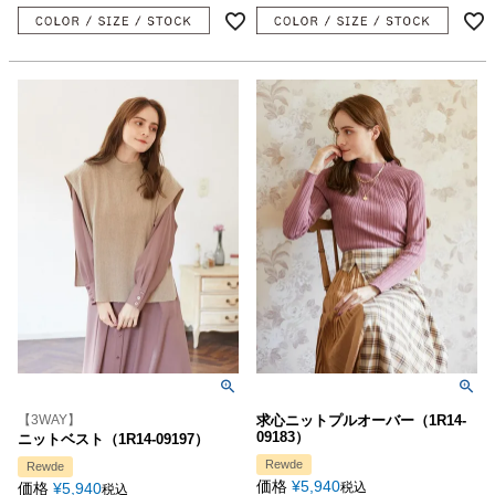
【3WAY】
求心ニットプルオーバー（1R14-
09183）
ニットベスト（1R14-09197）
Rewde
Rewde
価格
¥
5,940
価格
¥
5,940
税込
税込