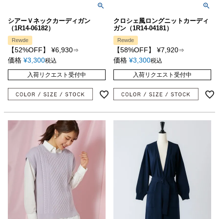
シアーＶネックカーディガン
クロシェ風ロングニットカーディ
（1R14-06182）
ガン（1R14-04181）
Rewde
Rewde
【52%OFF】
¥
6,930
【58%OFF】
¥
7,920
⇒
⇒
価格
¥
3,300
価格
¥
3,300
税込
税込
入荷リクエスト受付中
入荷リクエスト受付中