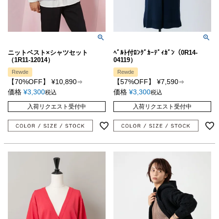
ニットベスト×シャツセット
ﾍﾞﾙﾄ付ﾛﾝｸﾞｶｰﾃﾞｨｶﾞﾝ（0R14-
（1R11-12014）
04119）
Rewde
Rewde
【70%OFF】
¥
10,890
【57%OFF】
¥
7,590
⇒
⇒
価格
¥
3,300
価格
¥
3,300
税込
税込
入荷リクエスト受付中
入荷リクエスト受付中