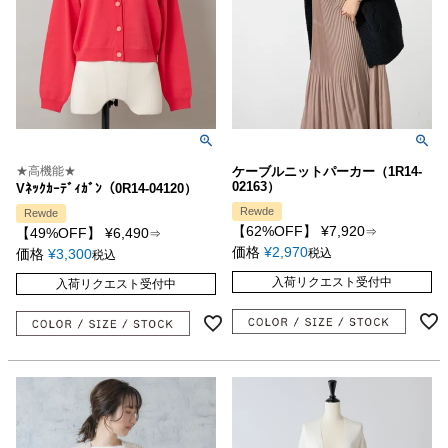
★高機能★
ケーブルニットパーカー（1R14-
02163）
Vﾈｯｸｶｰﾃﾞｨｶﾞﾝ（0R14-04120）
Rewde
Rewde
【62%OFF】
¥
7,920
【49%OFF】
¥
6,490
⇒
⇒
価格
¥
2,970
価格
¥
3,300
税込
税込
入荷リクエスト受付中
入荷リクエスト受付中