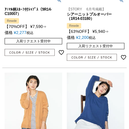
ｱﾆﾏﾙ柄ｽｶｰﾌ付ﾄｯﾌﾟｽ（9R14-
【STORY 6月号掲載】
C10007）
シアーニットプルオーバー
（1R14-03180）
Rewde
Rewde
【70%OFF】
¥
7,590
⇒
【63%OFF】
¥
5,940
⇒
価格
¥
2,277
税込
価格
¥
2,200
税込
入荷リクエスト受付中
入荷リクエスト受付中