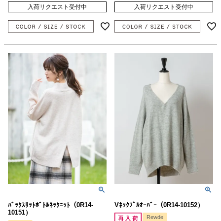
入荷リクエスト受付中
入荷リクエスト受付中
ﾊﾞｯｸｽﾘｯﾄﾎﾞﾄﾙﾈｯｸﾆｯﾄ（0R14-
Vﾈｯｸﾌﾟﾙｵｰﾊﾞｰ（0R14-10152）
10151）
Rewde