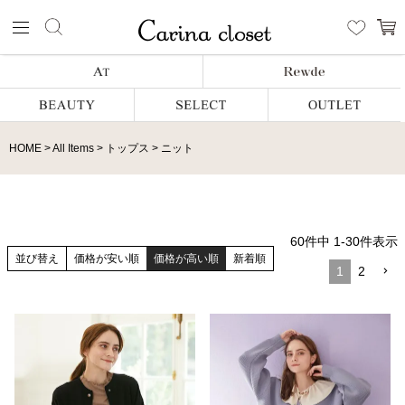
HOME
All Items
トップス
ニット
60
件中
1
-
30
件表示
並び替え
価格が安い順
価格が高い順
新着順
1
2