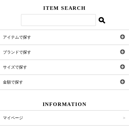
ITEM SEARCH
アイテムで探す
全アイテム
ブランドで探す
トップス
AT
サイズで探す
ワンピース
Rewde
SS
金額で探す
スカート
Carina Beauty
S
～2,000円
INFORMATION
パンツ
Carina Select
M
2,001円～4,000円
マイページ
アウター
Carina Outlet
L
4,001円～6,000円