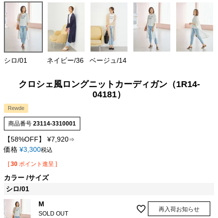
シロ/01
ネイビー/36
ベージュ/14
クロシェ風ロングニットカーディガン（1R14-
04181）
Rewde
商品番号
23114-3310001
【58%OFF】
¥
7,920
⇒
価格
¥
3,300
税込
[
30
ポイント進呈 ]
カラー
サイズ
シロ/01
M
再入荷お知らせ
SOLD OUT