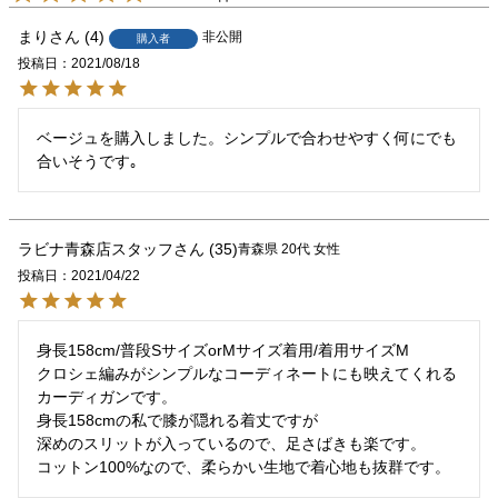
まり
4
非公開
購入者
投稿日
2021/08/18
ベージュを購入しました。シンプルで合わせやすく何にでも
合いそうです｡
ラビナ青森店スタッフ
35
青森県
20代
女性
投稿日
2021/04/22
身長158cm/普段SサイズorMサイズ着用/着用サイズM

クロシェ編みがシンプルなコーディネートにも映えてくれる
カーディガンです。

身長158cmの私で膝が隠れる着丈ですが

深めのスリットが入っているので、足さばきも楽です。

コットン100%なので、柔らかい生地で着心地も抜群です。